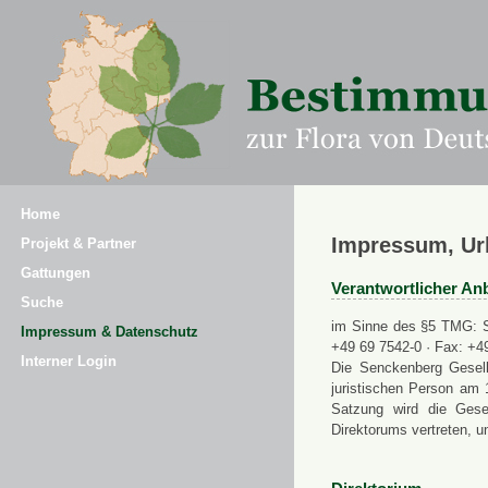
Home
Impressum, Ur
Projekt & Partner
Gattungen
Verantwortlicher Anb
Suche
im Sinne des §5 TMG: Se
Impressum & Datenschutz
+49 69 7542-0 · Fax: +4
Interner Login
Die Senckenberg Gesell
juristischen Person am 
Satzung wird die Gese
Direktorums vertreten, u