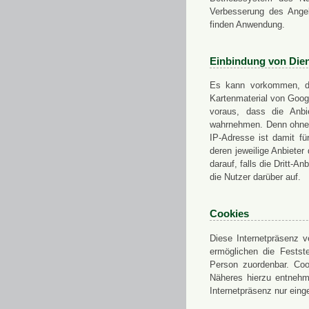
Verbesserung des Angeb
finden Anwendung.
Einbindung von Dien
Es kann vorkommen, das
Kartenmaterial von Goo
voraus, dass die Anbie
wahrnehmen. Denn ohne d
IP-Adresse ist damit fü
deren jeweilige Anbieter
darauf, falls die Dritt-A
die Nutzer darüber auf.
Cookies
Diese Internetpräsenz ve
ermöglichen die Festst
Person zuordenbar. Coo
Näheres hierzu entnehme
Internetpräsenz nur eing