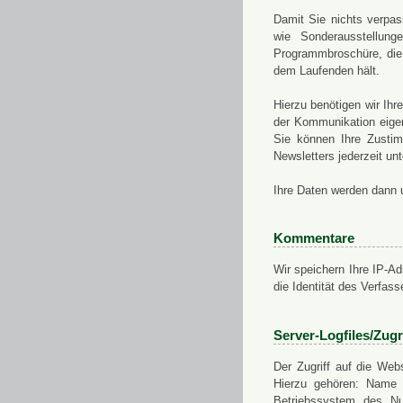
Damit Sie nichts verpa
wie Sonderausstellung
Programmbroschüre, die 
dem Laufenden hält.
Hierzu benötigen wir Ih
der Kommunikation eigen
Sie können Ihre Zusti
Newsletters jederzeit u
Ihre Daten werden dann 
Kommentare
Wir speichern Ihre IP-A
die Identität des Verfas
Server-Logfiles/Zugr
Der Zugriff auf die Web
Hierzu gehören: Name 
Betriebssystem des Nu