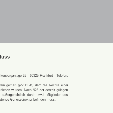
luss
enberganlage 25 · 60325 Frankfurt · Telefon:
 Verein gemäß §22 BGB, dem die Rechte einer
rliehen wurden. Nach §28 der derzeit gültigen
ußergerichtlich durch zwei Mitglieder des
retende Generaldirektor befinden muss.