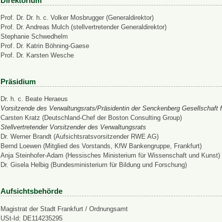
Direktorium
Prof. Dr. Dr. h. c. Volker Mosbrugger (Generaldirektor)
Prof. Dr. Andreas Mulch (stellvertretender Generaldirektor)
Stephanie Schwedhelm
Prof. Dr. Katrin Böhning-Gaese
Prof. Dr. Karsten Wesche
Präsidium
Dr. h. c. Beate Heraeus
Vorsitzende des Verwaltungsrats/Präsidentin der Senckenberg Gesellschaft f
Carsten Kratz (Deutschland-Chef der Boston Consulting Group)
Stellvertretender Vorsitzender des Verwaltungsrats
Dr. Werner Brandt (Aufsichtsratsvorsitzender RWE AG)
Bernd Loewen (Mitglied des Vorstands, KfW Bankengruppe, Frankfurt)
Anja Steinhofer-Adam (Hessisches Ministerium für Wissenschaft und Kunst)
Dr. Gisela Helbig (Bundesministerium für Bildung und Forschung)
Aufsichtsbehörde
Magistrat der Stadt Frankfurt / Ordnungsamt
USt-Id: DE114235295