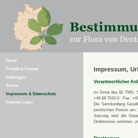
Home
Impressum, Ur
Projekt & Partner
Gattungen
Verantwortlicher Anb
Suche
im Sinne des §5 TMG: Se
Impressum & Datenschutz
+49 69 7542-0 · Fax: +4
Interner Login
Die Senckenberg Gesell
juristischen Person am 
Satzung wird die Gese
Direktorums vertreten, u