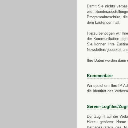
Damit Sie nichts verpa
wie Sonderausstellung
Programmbroschüre, die 
dem Laufenden hält.
Hierzu benötigen wir Ih
der Kommunikation eigen
Sie können Ihre Zusti
Newsletters jederzeit u
Ihre Daten werden dann 
Kommentare
Wir speichern Ihre IP-A
die Identität des Verfas
Server-Logfiles/Zugr
Der Zugriff auf die Web
Hierzu gehören: Name 
Betriebssystem des Nu