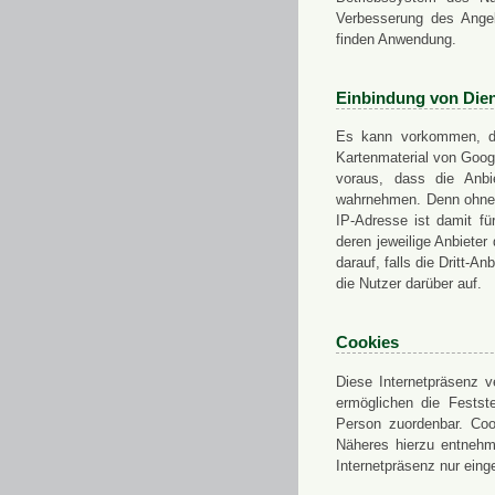
Verbesserung des Angeb
finden Anwendung.
Einbindung von Dien
Es kann vorkommen, das
Kartenmaterial von Goo
voraus, dass die Anbie
wahrnehmen. Denn ohne d
IP-Adresse ist damit fü
deren jeweilige Anbieter
darauf, falls die Dritt-A
die Nutzer darüber auf.
Cookies
Diese Internetpräsenz ve
ermöglichen die Festst
Person zuordenbar. Coo
Näheres hierzu entnehme
Internetpräsenz nur eing