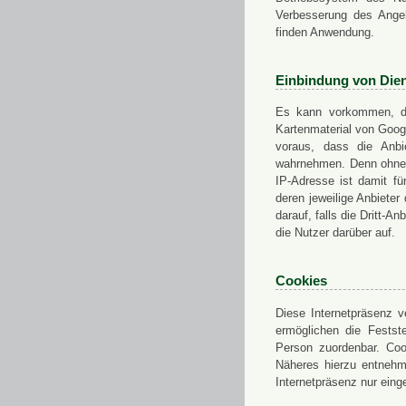
Verbesserung des Angeb
finden Anwendung.
Einbindung von Dien
Es kann vorkommen, das
Kartenmaterial von Goo
voraus, dass die Anbie
wahrnehmen. Denn ohne d
IP-Adresse ist damit fü
deren jeweilige Anbieter
darauf, falls die Dritt-A
die Nutzer darüber auf.
Cookies
Diese Internetpräsenz ve
ermöglichen die Festst
Person zuordenbar. Coo
Näheres hierzu entnehme
Internetpräsenz nur eing