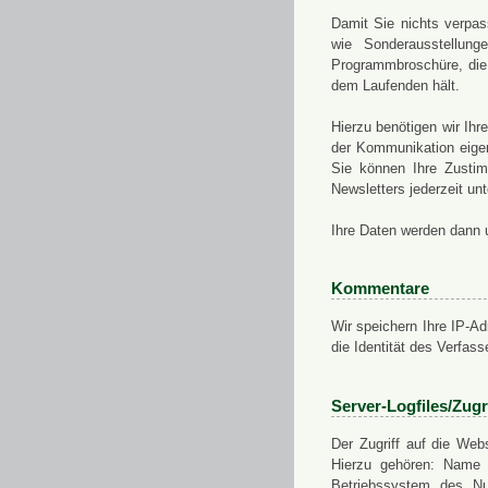
Damit Sie nichts verpa
wie Sonderausstellung
Programmbroschüre, die 
dem Laufenden hält.
Hierzu benötigen wir Ih
der Kommunikation eigen
Sie können Ihre Zusti
Newsletters jederzeit u
Ihre Daten werden dann 
Kommentare
Wir speichern Ihre IP-A
die Identität des Verfas
Server-Logfiles/Zugr
Der Zugriff auf die Web
Hierzu gehören: Name 
Betriebssystem des Nu