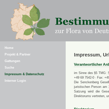
Home
Impressum, Ur
Projekt & Partner
Gattungen
Verantwortlicher Anb
Suche
im Sinne des §5 TMG: Se
Impressum & Datenschutz
+49 69 7542-0 · Fax: +4
Interner Login
Die Senckenberg Gesell
juristischen Person am 
Satzung wird die Gese
Direktorums vertreten, u