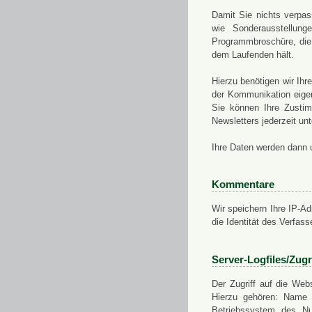
Damit Sie nichts verpa
wie Sonderausstellung
Programmbroschüre, die 
dem Laufenden hält.
Hierzu benötigen wir Ih
der Kommunikation eigen
Sie können Ihre Zusti
Newsletters jederzeit u
Ihre Daten werden dann 
Kommentare
Wir speichern Ihre IP-A
die Identität des Verfas
Server-Logfiles/Zugr
Der Zugriff auf die Web
Hierzu gehören: Name 
Betriebssystem des Nu