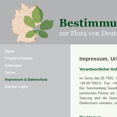
Home
Impressum, Ur
Projekt & Partner
Gattungen
Verantwortlicher Anb
Suche
im Sinne des §5 TMG: Se
Impressum & Datenschutz
+49 69 7542-0 · Fax: +4
Interner Login
Die Senckenberg Gesell
juristischen Person am 
Satzung wird die Gese
Direktorums vertreten, u