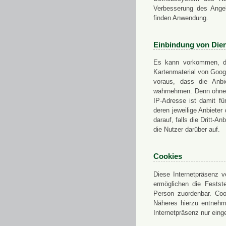
Verbesserung des Angeb
finden Anwendung.
Einbindung von Dien
Es kann vorkommen, das
Kartenmaterial von Goo
voraus, dass die Anbie
wahrnehmen. Denn ohne d
IP-Adresse ist damit fü
deren jeweilige Anbieter
darauf, falls die Dritt-A
die Nutzer darüber auf.
Cookies
Diese Internetpräsenz ve
ermöglichen die Festst
Person zuordenbar. Coo
Näheres hierzu entnehme
Internetpräsenz nur eing