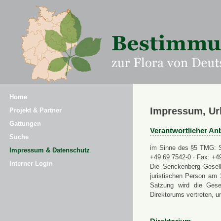
Home
Impressum, Ur
Projekt & Partner
Gattungen
Verantwortlicher Anb
Suche
im Sinne des §5 TMG: Se
Impressum & Datenschutz
+49 69 7542-0 · Fax: +4
Interner Login
Die Senckenberg Gesell
juristischen Person am 
Satzung wird die Gese
Direktorums vertreten, u