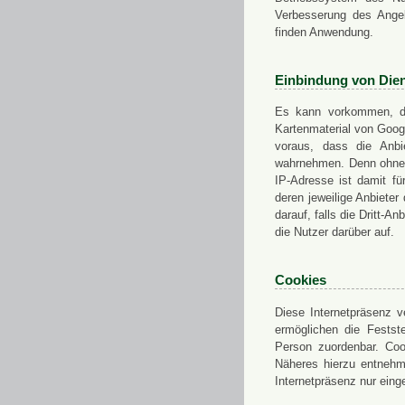
Verbesserung des Angeb
finden Anwendung.
Einbindung von Dien
Es kann vorkommen, das
Kartenmaterial von Goo
voraus, dass die Anbie
wahrnehmen. Denn ohne d
IP-Adresse ist damit fü
deren jeweilige Anbieter
darauf, falls die Dritt-A
die Nutzer darüber auf.
Cookies
Diese Internetpräsenz ve
ermöglichen die Festst
Person zuordenbar. Coo
Näheres hierzu entnehme
Internetpräsenz nur eing