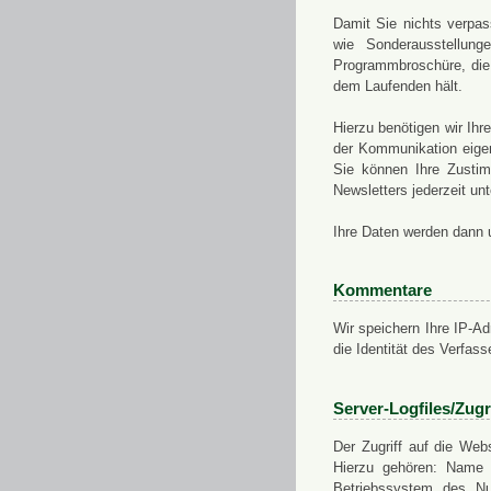
Damit Sie nichts verpa
wie Sonderausstellung
Programmbroschüre, die 
dem Laufenden hält.
Hierzu benötigen wir Ih
der Kommunikation eigen
Sie können Ihre Zusti
Newsletters jederzeit u
Ihre Daten werden dann 
Kommentare
Wir speichern Ihre IP-A
die Identität des Verfas
Server-Logfiles/Zugr
Der Zugriff auf die Web
Hierzu gehören: Name 
Betriebssystem des Nu