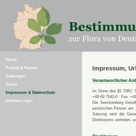
Home
Impressum, Ur
Projekt & Partner
Gattungen
Verantwortlicher Anb
Suche
im Sinne des §5 TMG: Se
Impressum & Datenschutz
+49 69 7542-0 · Fax: +4
Interner Login
Die Senckenberg Gesell
juristischen Person am 
Satzung wird die Gese
Direktorums vertreten, u