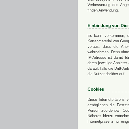
Verbesserung des Angeb
finden Anwendung.
Einbindung von Dien
Es kann vorkommen, das
Kartenmaterial von Goo
voraus, dass die Anbie
wahrnehmen. Denn ohne d
IP-Adresse ist damit fü
deren jeweilige Anbieter
darauf, falls die Dritt-A
die Nutzer darüber auf.
Cookies
Diese Internetpräsenz ve
ermöglichen die Festst
Person zuordenbar. Coo
Näheres hierzu entnehme
Internetpräsenz nur eing