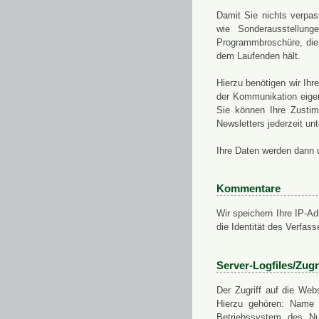
Damit Sie nichts verpa
wie Sonderausstellung
Programmbroschüre, die 
dem Laufenden hält.
Hierzu benötigen wir Ih
der Kommunikation eigen
Sie können Ihre Zusti
Newsletters jederzeit u
Ihre Daten werden dann 
Kommentare
Wir speichern Ihre IP-A
die Identität des Verfas
Server-Logfiles/Zugr
Der Zugriff auf die Web
Hierzu gehören: Name 
Betriebssystem des Nu