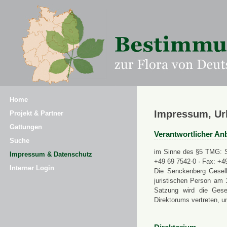
Home
Impressum, Ur
Projekt & Partner
Gattungen
Verantwortlicher Anb
Suche
im Sinne des §5 TMG: Se
Impressum & Datenschutz
+49 69 7542-0 · Fax: +4
Interner Login
Die Senckenberg Gesell
juristischen Person am 
Satzung wird die Gese
Direktorums vertreten, u