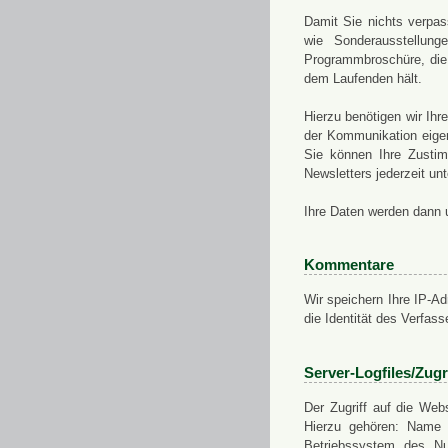
Damit Sie nichts verpa
wie Sonderausstellung
Programmbroschüre, die 
dem Laufenden hält.
Hierzu benötigen wir Ih
der Kommunikation eigen
Sie können Ihre Zusti
Newsletters jederzeit u
Ihre Daten werden dann 
Kommentare
Wir speichern Ihre IP-A
die Identität des Verfas
Server-Logfiles/Zugr
Der Zugriff auf die Web
Hierzu gehören: Name 
Betriebssystem des Nu