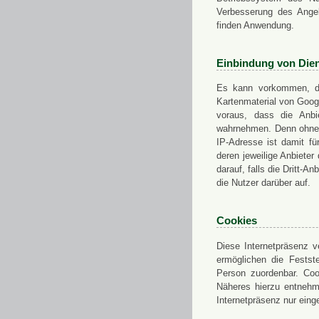
Verbesserung des Angeb
finden Anwendung.
Einbindung von Dien
Es kann vorkommen, das
Kartenmaterial von Goo
voraus, dass die Anbie
wahrnehmen. Denn ohne d
IP-Adresse ist damit fü
deren jeweilige Anbieter
darauf, falls die Dritt-A
die Nutzer darüber auf.
Cookies
Diese Internetpräsenz ve
ermöglichen die Festst
Person zuordenbar. Coo
Näheres hierzu entnehme
Internetpräsenz nur eing