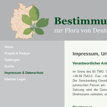
Home
Impressum, Ur
Projekt & Partner
Gattungen
Verantwortlicher Anb
Suche
im Sinne des §5 TMG: Se
Impressum & Datenschutz
+49 69 7542-0 · Fax: +4
Interner Login
Die Senckenberg Gesell
juristischen Person am 
Satzung wird die Gese
Direktorums vertreten, u