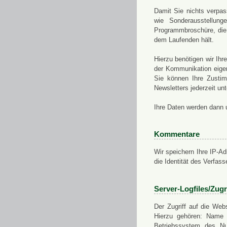
Damit Sie nichts verpa
wie Sonderausstellung
Programmbroschüre, die 
dem Laufenden hält.
Hierzu benötigen wir Ih
der Kommunikation eigen
Sie können Ihre Zusti
Newsletters jederzeit u
Ihre Daten werden dann 
Kommentare
Wir speichern Ihre IP-A
die Identität des Verfas
Server-Logfiles/Zugr
Der Zugriff auf die Web
Hierzu gehören: Name 
Betriebssystem des Nu