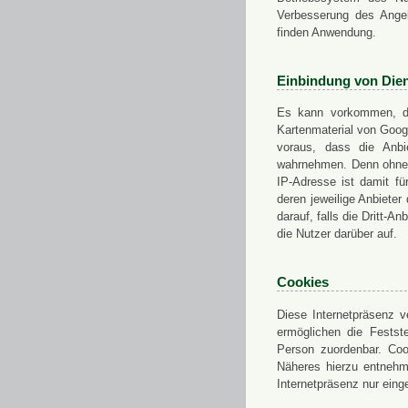
Verbesserung des Angeb
finden Anwendung.
Einbindung von Dien
Es kann vorkommen, das
Kartenmaterial von Goo
voraus, dass die Anbie
wahrnehmen. Denn ohne d
IP-Adresse ist damit fü
deren jeweilige Anbieter
darauf, falls die Dritt-A
die Nutzer darüber auf.
Cookies
Diese Internetpräsenz ve
ermöglichen die Festst
Person zuordenbar. Coo
Näheres hierzu entnehme
Internetpräsenz nur eing