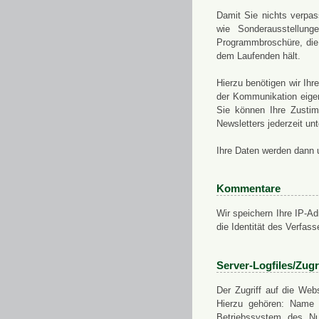
Damit Sie nichts verpa
wie Sonderausstellung
Programmbroschüre, die 
dem Laufenden hält.
Hierzu benötigen wir Ih
der Kommunikation eigen
Sie können Ihre Zusti
Newsletters jederzeit u
Ihre Daten werden dann 
Kommentare
Wir speichern Ihre IP-A
die Identität des Verfas
Server-Logfiles/Zugr
Der Zugriff auf die Web
Hierzu gehören: Name 
Betriebssystem des Nu