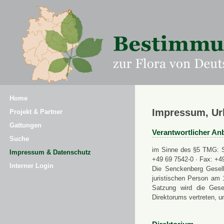
Home
Impressum, Ur
Projekt & Partner
Gattungen
Verantwortlicher Anb
Suche
im Sinne des §5 TMG: Se
Impressum & Datenschutz
+49 69 7542-0 · Fax: +4
Interner Login
Die Senckenberg Gesell
juristischen Person am 
Satzung wird die Gese
Direktorums vertreten, u