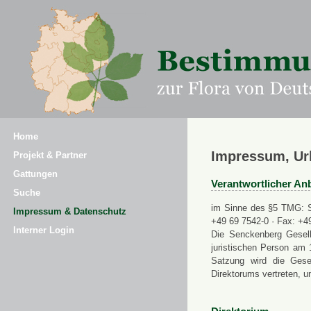
Home
Impressum, Ur
Projekt & Partner
Gattungen
Verantwortlicher Anb
Suche
im Sinne des §5 TMG: Se
Impressum & Datenschutz
+49 69 7542-0 · Fax: +4
Interner Login
Die Senckenberg Gesell
juristischen Person am 
Satzung wird die Gese
Direktorums vertreten, u