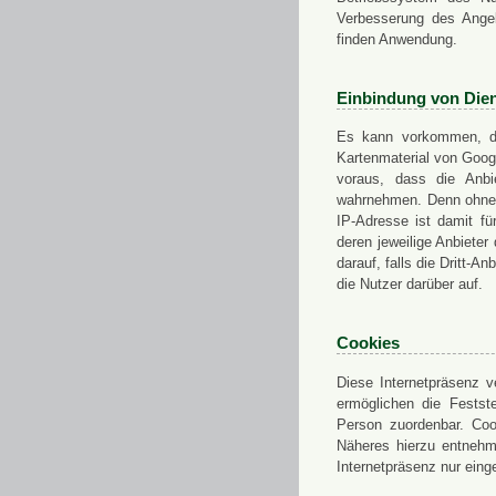
Verbesserung des Angeb
finden Anwendung.
Einbindung von Dien
Es kann vorkommen, das
Kartenmaterial von Goo
voraus, dass die Anbie
wahrnehmen. Denn ohne d
IP-Adresse ist damit fü
deren jeweilige Anbieter
darauf, falls die Dritt-A
die Nutzer darüber auf.
Cookies
Diese Internetpräsenz ve
ermöglichen die Festst
Person zuordenbar. Coo
Näheres hierzu entnehme
Internetpräsenz nur eing