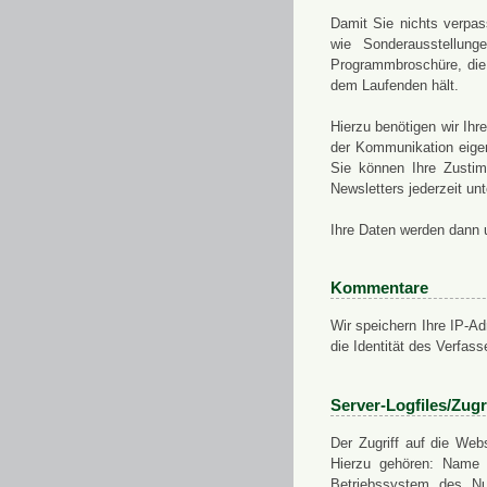
Damit Sie nichts verpa
wie Sonderausstellung
Programmbroschüre, die 
dem Laufenden hält.
Hierzu benötigen wir Ih
der Kommunikation eigen
Sie können Ihre Zusti
Newsletters jederzeit u
Ihre Daten werden dann 
Kommentare
Wir speichern Ihre IP-A
die Identität des Verfas
Server-Logfiles/Zugr
Der Zugriff auf die Web
Hierzu gehören: Name 
Betriebssystem des Nu