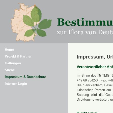
Home
Impressum, Ur
Projekt & Partner
Gattungen
Verantwortlicher Anb
Suche
im Sinne des §5 TMG: Se
Impressum & Datenschutz
+49 69 7542-0 · Fax: +4
Interner Login
Die Senckenberg Gesell
juristischen Person am 
Satzung wird die Gese
Direktorums vertreten, u