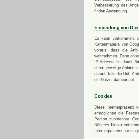
Verbesserung des Angeb
finden Anwendung.
Einbindung von Dien
Es kann vorkommen, das
Kartenmaterial von Goo
voraus, dass die Anbie
wahrnehmen. Denn ohne d
IP-Adresse ist damit fü
deren jeweilige Anbieter
darauf, falls die Dritt-A
die Nutzer darüber auf.
Cookies
Diese Internetpräsenz ve
ermöglichen die Festst
Person zuordenbar. Coo
Näheres hierzu entnehme
Internetpräsenz nur eing