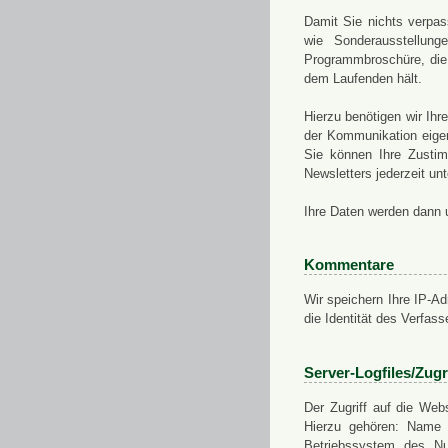
Damit Sie nichts verpa
wie Sonderausstellung
Programmbroschüre, die 
dem Laufenden hält.
Hierzu benötigen wir Ih
der Kommunikation eigen
Sie können Ihre Zusti
Newsletters jederzeit u
Ihre Daten werden dann 
Kommentare
Wir speichern Ihre IP-A
die Identität des Verfas
Server-Logfiles/Zugr
Der Zugriff auf die Web
Hierzu gehören: Name 
Betriebssystem des Nu