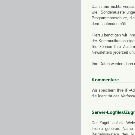
Damit Sie nichts verpa
wie Sonderausstellung
Programmbroschüre, die 
dem Laufenden hält.
Hierzu benötigen wir Ih
der Kommunikation eigen
Sie können Ihre Zusti
Newsletters jederzeit u
Ihre Daten werden dann 
Kommentare
Wir speichern Ihre IP-A
die Identität des Verfas
Server-Logfiles/Zugr
Der Zugriff auf die Web
Hierzu gehören: Name 
Betriebssystem des Nu