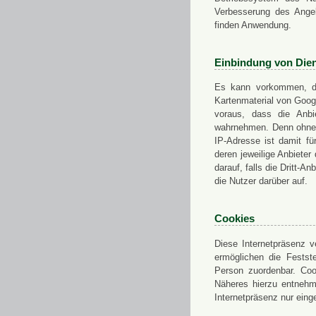
Verbesserung des Angeb
finden Anwendung.
Einbindung von Dien
Es kann vorkommen, das
Kartenmaterial von Goo
voraus, dass die Anbie
wahrnehmen. Denn ohne d
IP-Adresse ist damit fü
deren jeweilige Anbieter
darauf, falls die Dritt-A
die Nutzer darüber auf.
Cookies
Diese Internetpräsenz ve
ermöglichen die Festst
Person zuordenbar. Coo
Näheres hierzu entnehme
Internetpräsenz nur eing