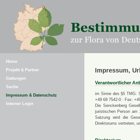
Home
Impressum, Ur
Projekt & Partner
Gattungen
Verantwortlicher Anb
Suche
im Sinne des §5 TMG: Se
Impressum & Datenschutz
+49 69 7542-0 · Fax: +4
Interner Login
Die Senckenberg Gesell
juristischen Person am 
Satzung wird die Gese
Direktorums vertreten, u