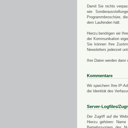
Damit Sie nichts verpa
wie Sonderausstellung
Programmbroschüre, die 
dem Laufenden hält.
Hierzu benötigen wir Ih
der Kommunikation eigen
Sie können Ihre Zusti
Newsletters jederzeit u
Ihre Daten werden dann 
Kommentare
Wir speichern Ihre IP-A
die Identität des Verfas
Server-Logfiles/Zugr
Der Zugriff auf die Web
Hierzu gehören: Name 
Betriebssystem des Nu