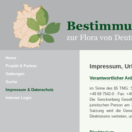
Home
Impressum, Ur
Projekt & Partner
Gattungen
Verantwortlicher Anb
Suche
im Sinne des §5 TMG: Se
Impressum & Datenschutz
+49 69 7542-0 · Fax: +4
Interner Login
Die Senckenberg Gesell
juristischen Person am 
Satzung wird die Gese
Direktorums vertreten, u