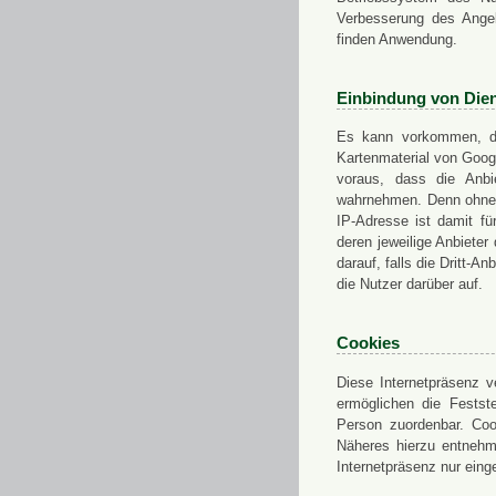
Verbesserung des Angeb
finden Anwendung.
Einbindung von Dien
Es kann vorkommen, das
Kartenmaterial von Goo
voraus, dass die Anbie
wahrnehmen. Denn ohne d
IP-Adresse ist damit fü
deren jeweilige Anbieter
darauf, falls die Dritt-A
die Nutzer darüber auf.
Cookies
Diese Internetpräsenz ve
ermöglichen die Festst
Person zuordenbar. Coo
Näheres hierzu entnehme
Internetpräsenz nur eing