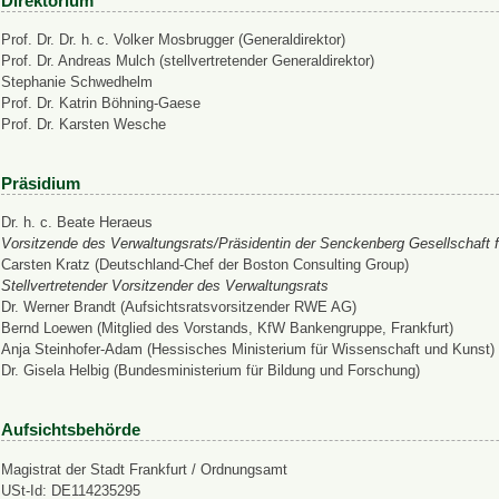
Direktorium
Prof. Dr. Dr. h. c. Volker Mosbrugger (Generaldirektor)
Prof. Dr. Andreas Mulch (stellvertretender Generaldirektor)
Stephanie Schwedhelm
Prof. Dr. Katrin Böhning-Gaese
Prof. Dr. Karsten Wesche
Präsidium
Dr. h. c. Beate Heraeus
Vorsitzende des Verwaltungsrats/Präsidentin der Senckenberg Gesellschaft f
Carsten Kratz (Deutschland-Chef der Boston Consulting Group)
Stellvertretender Vorsitzender des Verwaltungsrats
Dr. Werner Brandt (Aufsichtsratsvorsitzender RWE AG)
Bernd Loewen (Mitglied des Vorstands, KfW Bankengruppe, Frankfurt)
Anja Steinhofer-Adam (Hessisches Ministerium für Wissenschaft und Kunst)
Dr. Gisela Helbig (Bundesministerium für Bildung und Forschung)
Aufsichtsbehörde
Magistrat der Stadt Frankfurt / Ordnungsamt
USt-Id: DE114235295