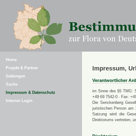
Home
Impressum, Ur
Projekt & Partner
Gattungen
Verantwortlicher Anb
Suche
im Sinne des §5 TMG: Se
Impressum & Datenschutz
+49 69 7542-0 · Fax: +4
Interner Login
Die Senckenberg Gesell
juristischen Person am 
Satzung wird die Gese
Direktorums vertreten, u