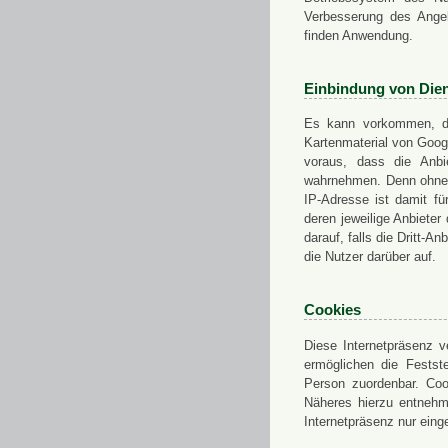
Verbesserung des Angeb
finden Anwendung.
Einbindung von Dien
Es kann vorkommen, das
Kartenmaterial von Goo
voraus, dass die Anbie
wahrnehmen. Denn ohne d
IP-Adresse ist damit fü
deren jeweilige Anbieter
darauf, falls die Dritt-A
die Nutzer darüber auf.
Cookies
Diese Internetpräsenz ve
ermöglichen die Festst
Person zuordenbar. Coo
Näheres hierzu entnehme
Internetpräsenz nur eing