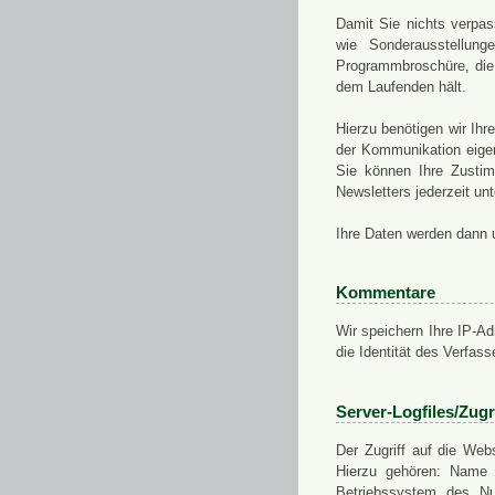
Damit Sie nichts verpa
wie Sonderausstellung
Programmbroschüre, die 
dem Laufenden hält.
Hierzu benötigen wir Ih
der Kommunikation eigen
Sie können Ihre Zusti
Newsletters jederzeit u
Ihre Daten werden dann 
Kommentare
Wir speichern Ihre IP-A
die Identität des Verfas
Server-Logfiles/Zugr
Der Zugriff auf die Web
Hierzu gehören: Name 
Betriebssystem des Nu