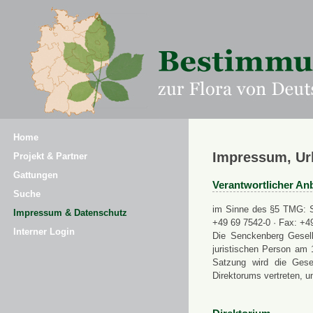
Home
Impressum, Ur
Projekt & Partner
Gattungen
Verantwortlicher Anb
Suche
im Sinne des §5 TMG: Se
Impressum & Datenschutz
+49 69 7542-0 · Fax: +4
Interner Login
Die Senckenberg Gesell
juristischen Person am 
Satzung wird die Gese
Direktorums vertreten, u