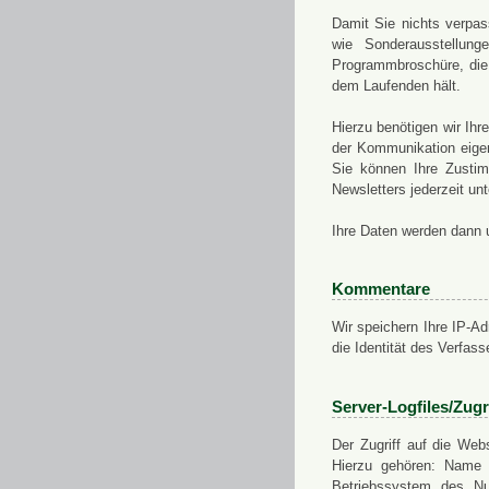
Damit Sie nichts verpa
wie Sonderausstellung
Programmbroschüre, die 
dem Laufenden hält.
Hierzu benötigen wir Ih
der Kommunikation eigen
Sie können Ihre Zusti
Newsletters jederzeit u
Ihre Daten werden dann 
Kommentare
Wir speichern Ihre IP-A
die Identität des Verfas
Server-Logfiles/Zugr
Der Zugriff auf die Web
Hierzu gehören: Name 
Betriebssystem des Nu