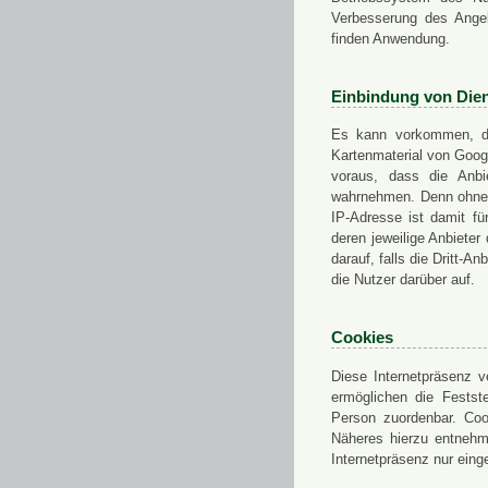
Verbesserung des Angeb
finden Anwendung.
Einbindung von Dien
Es kann vorkommen, das
Kartenmaterial von Goo
voraus, dass die Anbie
wahrnehmen. Denn ohne d
IP-Adresse ist damit fü
deren jeweilige Anbieter
darauf, falls die Dritt-A
die Nutzer darüber auf.
Cookies
Diese Internetpräsenz ve
ermöglichen die Festst
Person zuordenbar. Coo
Näheres hierzu entnehme
Internetpräsenz nur eing