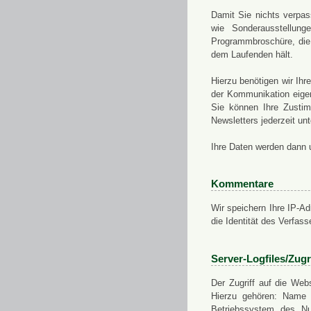
Damit Sie nichts verpa
wie Sonderausstellung
Programmbroschüre, die 
dem Laufenden hält.
Hierzu benötigen wir Ih
der Kommunikation eigen
Sie können Ihre Zusti
Newsletters jederzeit u
Ihre Daten werden dann 
Kommentare
Wir speichern Ihre IP-A
die Identität des Verfas
Server-Logfiles/Zugr
Der Zugriff auf die Web
Hierzu gehören: Name 
Betriebssystem des Nu