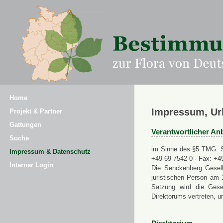
Home
Impressum, Ur
Projekt & Partner
Gattungen
Verantwortlicher Anb
Suche
im Sinne des §5 TMG: Se
Impressum & Datenschutz
+49 69 7542-0 · Fax: +4
Interner Login
Die Senckenberg Gesell
juristischen Person am 
Satzung wird die Gese
Direktorums vertreten, u