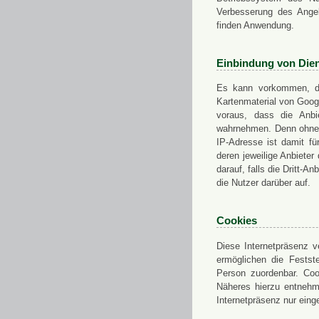
Verbesserung des Angeb
finden Anwendung.
Einbindung von Dien
Es kann vorkommen, das
Kartenmaterial von Goo
voraus, dass die Anbie
wahrnehmen. Denn ohne d
IP-Adresse ist damit fü
deren jeweilige Anbieter
darauf, falls die Dritt-A
die Nutzer darüber auf.
Cookies
Diese Internetpräsenz ve
ermöglichen die Festst
Person zuordenbar. Coo
Näheres hierzu entnehme
Internetpräsenz nur eing