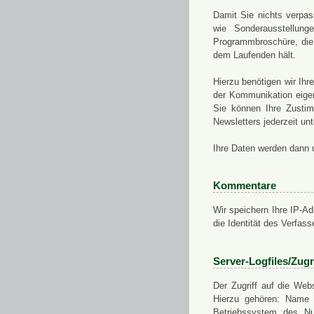
Damit Sie nichts verpa
wie Sonderausstellung
Programmbroschüre, die 
dem Laufenden hält.
Hierzu benötigen wir Ih
der Kommunikation eigen
Sie können Ihre Zusti
Newsletters jederzeit u
Ihre Daten werden dann 
Kommentare
Wir speichern Ihre IP-A
die Identität des Verfas
Server-Logfiles/Zugr
Der Zugriff auf die Web
Hierzu gehören: Name 
Betriebssystem des Nu