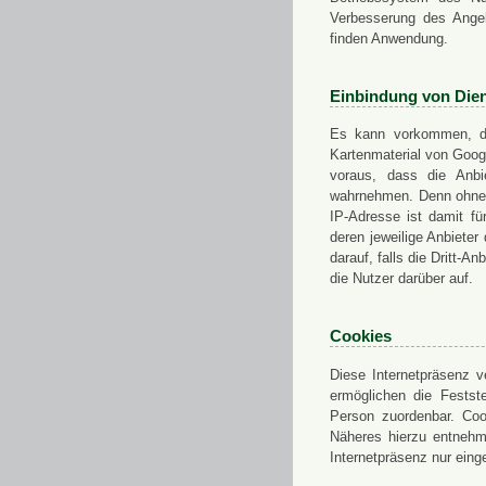
Verbesserung des Angeb
finden Anwendung.
Einbindung von Dien
Es kann vorkommen, das
Kartenmaterial von Goo
voraus, dass die Anbie
wahrnehmen. Denn ohne d
IP-Adresse ist damit fü
deren jeweilige Anbieter
darauf, falls die Dritt-A
die Nutzer darüber auf.
Cookies
Diese Internetpräsenz ve
ermöglichen die Festst
Person zuordenbar. Coo
Näheres hierzu entnehme
Internetpräsenz nur eing