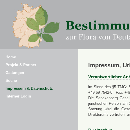
Home
Impressum, Ur
Projekt & Partner
Gattungen
Verantwortlicher Anb
Suche
im Sinne des §5 TMG: Se
Impressum & Datenschutz
+49 69 7542-0 · Fax: +4
Interner Login
Die Senckenberg Gesell
juristischen Person am 
Satzung wird die Gese
Direktorums vertreten, u