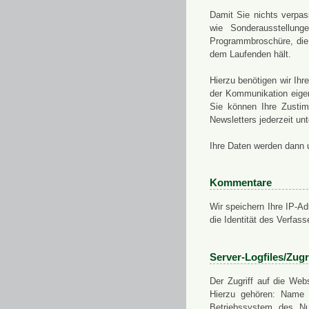
Damit Sie nichts verpa
wie Sonderausstellung
Programmbroschüre, die 
dem Laufenden hält.
Hierzu benötigen wir Ih
der Kommunikation eigen
Sie können Ihre Zusti
Newsletters jederzeit u
Ihre Daten werden dann 
Kommentare
Wir speichern Ihre IP-A
die Identität des Verfas
Server-Logfiles/Zugr
Der Zugriff auf die Web
Hierzu gehören: Name 
Betriebssystem des Nu