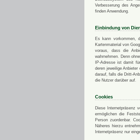
Verbesserung des Angeb
finden Anwendung.
Einbindung von Dien
Es kann vorkommen, das
Kartenmaterial von Goo
voraus, dass die Anbie
wahrnehmen. Denn ohne d
IP-Adresse ist damit fü
deren jeweilige Anbieter
darauf, falls die Dritt-A
die Nutzer darüber auf.
Cookies
Diese Internetpräsenz ve
ermöglichen die Festst
Person zuordenbar. Coo
Näheres hierzu entnehme
Internetpräsenz nur eing