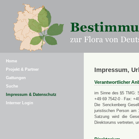
Home
Impressum, Ur
Projekt & Partner
Gattungen
Verantwortlicher Anb
Suche
im Sinne des §5 TMG: Se
Impressum & Datenschutz
+49 69 7542-0 · Fax: +4
Interner Login
Die Senckenberg Gesell
juristischen Person am 
Satzung wird die Gese
Direktorums vertreten, u