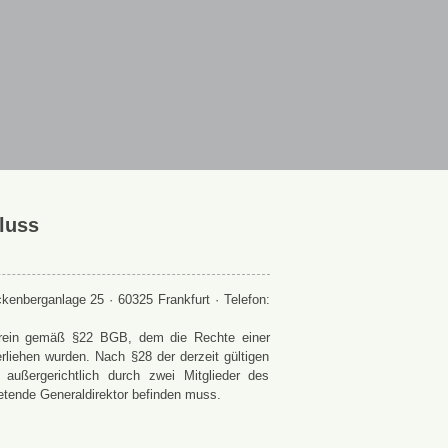
luss
enberganlage 25 · 60325 Frankfurt · Telefon:
 Verein gemäß §22 BGB, dem die Rechte einer
rliehen wurden. Nach §28 der derzeit gültigen
ußergerichtlich durch zwei Mitglieder des
retende Generaldirektor befinden muss.