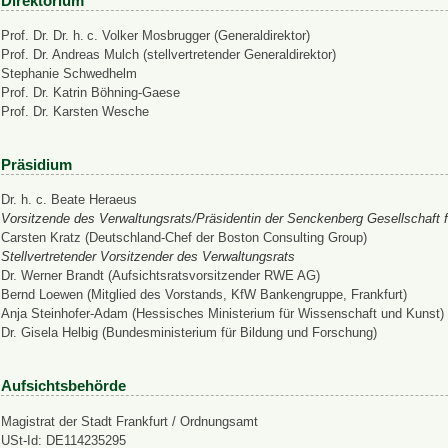
Direktorium
Prof. Dr. Dr. h. c. Volker Mosbrugger (Generaldirektor)
Prof. Dr. Andreas Mulch (stellvertretender Generaldirektor)
Stephanie Schwedhelm
Prof. Dr. Katrin Böhning-Gaese
Prof. Dr. Karsten Wesche
Präsidium
Dr. h. c. Beate Heraeus
Vorsitzende des Verwaltungsrats/Präsidentin der Senckenberg Gesellschaft f
Carsten Kratz (Deutschland-Chef der Boston Consulting Group)
Stellvertretender Vorsitzender des Verwaltungsrats
Dr. Werner Brandt (Aufsichtsratsvorsitzender RWE AG)
Bernd Loewen (Mitglied des Vorstands, KfW Bankengruppe, Frankfurt)
Anja Steinhofer-Adam (Hessisches Ministerium für Wissenschaft und Kunst)
Dr. Gisela Helbig (Bundesministerium für Bildung und Forschung)
Aufsichtsbehörde
Magistrat der Stadt Frankfurt / Ordnungsamt
USt-Id: DE114235295