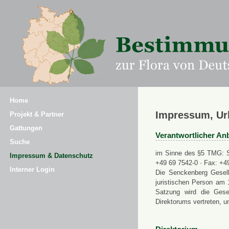
Home
Impressum, Ur
Projekt & Partner
Gattungen
Verantwortlicher Anb
Suche
im Sinne des §5 TMG: Se
Impressum & Datenschutz
+49 69 7542-0 · Fax: +4
Interner Login
Die Senckenberg Gesell
juristischen Person am 
Satzung wird die Gese
Direktorums vertreten, u