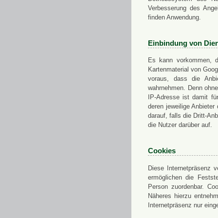
Verbesserung des Angeb
finden Anwendung.
Einbindung von Dien
Es kann vorkommen, das
Kartenmaterial von Goo
voraus, dass die Anbie
wahrnehmen. Denn ohne d
IP-Adresse ist damit fü
deren jeweilige Anbieter
darauf, falls die Dritt-A
die Nutzer darüber auf.
Cookies
Diese Internetpräsenz ve
ermöglichen die Festst
Person zuordenbar. Coo
Näheres hierzu entnehme
Internetpräsenz nur eing