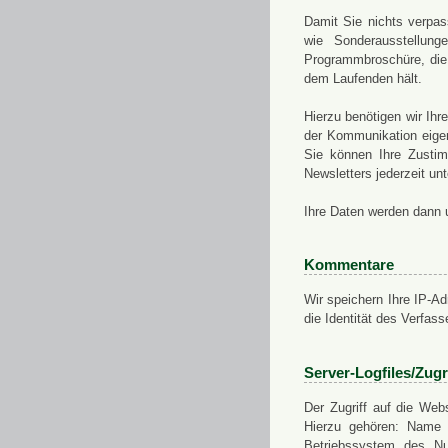
Damit Sie nichts verpa
wie Sonderausstellung
Programmbroschüre, die 
dem Laufenden hält.
Hierzu benötigen wir Ih
der Kommunikation eigen
Sie können Ihre Zusti
Newsletters jederzeit u
Ihre Daten werden dann 
Kommentare
Wir speichern Ihre IP-A
die Identität des Verfas
Server-Logfiles/Zugr
Der Zugriff auf die Web
Hierzu gehören: Name 
Betriebssystem des Nu