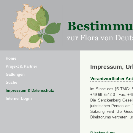
Home
Impressum, Ur
Projekt & Partner
Gattungen
Verantwortlicher Anb
Suche
im Sinne des §5 TMG: Se
Impressum & Datenschutz
+49 69 7542-0 · Fax: +4
Interner Login
Die Senckenberg Gesell
juristischen Person am 
Satzung wird die Gese
Direktorums vertreten, u