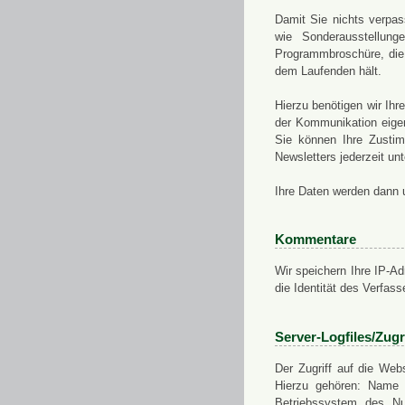
Damit Sie nichts verpa
wie Sonderausstellung
Programmbroschüre, die 
dem Laufenden hält.
Hierzu benötigen wir Ih
der Kommunikation eigen
Sie können Ihre Zusti
Newsletters jederzeit u
Ihre Daten werden dann 
Kommentare
Wir speichern Ihre IP-A
die Identität des Verfas
Server-Logfiles/Zugr
Der Zugriff auf die Web
Hierzu gehören: Name 
Betriebssystem des Nu