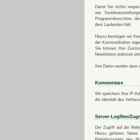
Damit Sie nichts verpa
wie Sonderausstellung
Programmbroschüre, die 
dem Laufenden hält.
Hierzu benötigen wir Ih
der Kommunikation eigen
Sie können Ihre Zusti
Newsletters jederzeit u
Ihre Daten werden dann 
Kommentare
Wir speichern Ihre IP-A
die Identität des Verfas
Server-Logfiles/Zugr
Der Zugriff auf die Web
Hierzu gehören: Name 
Betriebssystem des Nu