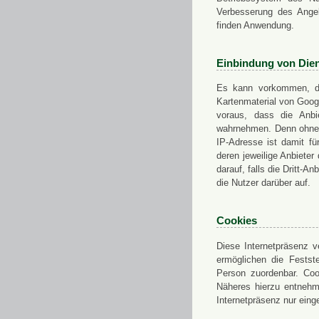
Verbesserung des Angeb
finden Anwendung.
Einbindung von Dien
Es kann vorkommen, das
Kartenmaterial von Goo
voraus, dass die Anbie
wahrnehmen. Denn ohne d
IP-Adresse ist damit fü
deren jeweilige Anbieter
darauf, falls die Dritt-A
die Nutzer darüber auf.
Cookies
Diese Internetpräsenz ve
ermöglichen die Festst
Person zuordenbar. Coo
Näheres hierzu entnehme
Internetpräsenz nur eing