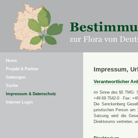
Home
Impressum, Ur
Projekt & Partner
Gattungen
Verantwortlicher Anb
Suche
im Sinne des §5 TMG: Se
Impressum & Datenschutz
+49 69 7542-0 · Fax: +4
Interner Login
Die Senckenberg Gesell
juristischen Person am 
Satzung wird die Gese
Direktorums vertreten, u