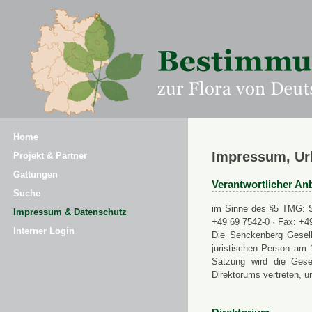
Home
Impressum, Ur
Projekt & Partner
Gattungen
Verantwortlicher Anb
Suche
im Sinne des §5 TMG: Se
Impressum & Datenschutz
+49 69 7542-0 · Fax: +4
Interner Login
Die Senckenberg Gesell
juristischen Person am 
Satzung wird die Gese
Direktorums vertreten, u