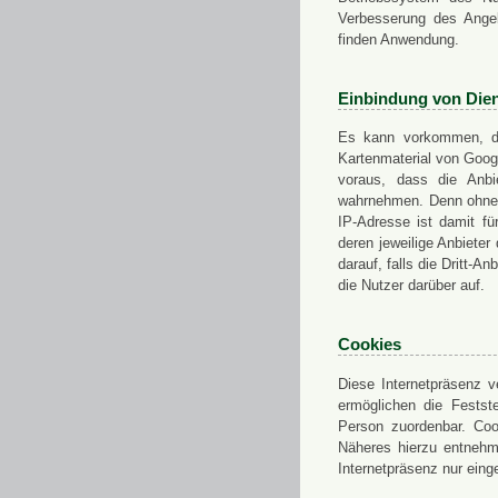
Verbesserung des Angeb
finden Anwendung.
Einbindung von Dien
Es kann vorkommen, das
Kartenmaterial von Goo
voraus, dass die Anbie
wahrnehmen. Denn ohne d
IP-Adresse ist damit fü
deren jeweilige Anbieter
darauf, falls die Dritt-A
die Nutzer darüber auf.
Cookies
Diese Internetpräsenz ve
ermöglichen die Festst
Person zuordenbar. Coo
Näheres hierzu entnehme
Internetpräsenz nur eing