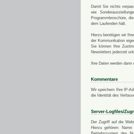
Damit Sie nichts verpa
wie Sonderausstellung
Programmbroschüre, die 
dem Laufenden hält.
Hierzu benötigen wir Ih
der Kommunikation eigen
Sie können Ihre Zusti
Newsletters jederzeit u
Ihre Daten werden dann 
Kommentare
Wir speichern Ihre IP-A
die Identität des Verfas
Server-Logfiles/Zugr
Der Zugriff auf die Web
Hierzu gehören: Name 
Betriebssystem des Nu