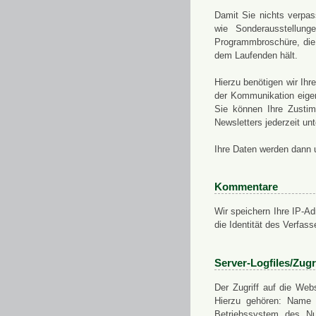
Damit Sie nichts verpa
wie Sonderausstellung
Programmbroschüre, die 
dem Laufenden hält.
Hierzu benötigen wir Ih
der Kommunikation eigen
Sie können Ihre Zusti
Newsletters jederzeit u
Ihre Daten werden dann 
Kommentare
Wir speichern Ihre IP-A
die Identität des Verfas
Server-Logfiles/Zugr
Der Zugriff auf die Web
Hierzu gehören: Name 
Betriebssystem des Nu