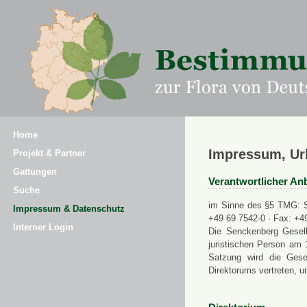
Home
Impressum, Ur
Projekt & Partner
Gattungen
Verantwortlicher Anb
Suche
im Sinne des §5 TMG: Se
Impressum & Datenschutz
+49 69 7542-0 · Fax: +4
Interner Login
Die Senckenberg Gesell
juristischen Person am 
Satzung wird die Gese
Direktorums vertreten, u