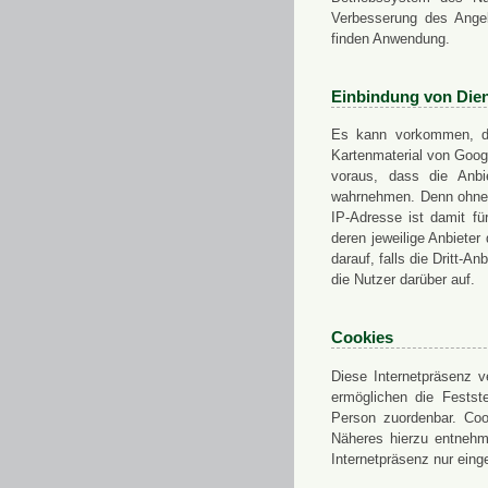
Verbesserung des Angeb
finden Anwendung.
Einbindung von Dien
Es kann vorkommen, das
Kartenmaterial von Goo
voraus, dass die Anbie
wahrnehmen. Denn ohne d
IP-Adresse ist damit fü
deren jeweilige Anbieter
darauf, falls die Dritt-A
die Nutzer darüber auf.
Cookies
Diese Internetpräsenz ve
ermöglichen die Festst
Person zuordenbar. Coo
Näheres hierzu entnehme
Internetpräsenz nur eing