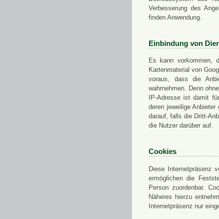
Verbesserung des Angeb
finden Anwendung.
Einbindung von Dien
Es kann vorkommen, das
Kartenmaterial von Goo
voraus, dass die Anbie
wahrnehmen. Denn ohne d
IP-Adresse ist damit fü
deren jeweilige Anbieter
darauf, falls die Dritt-A
die Nutzer darüber auf.
Cookies
Diese Internetpräsenz ve
ermöglichen die Festst
Person zuordenbar. Coo
Näheres hierzu entnehme
Internetpräsenz nur eing