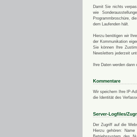
Damit Sie nichts verpa
wie Sonderausstellung
Programmbroschüre, die 
dem Laufenden hält.
Hierzu benötigen wir Ih
der Kommunikation eigen
Sie können Ihre Zusti
Newsletters jederzeit u
Ihre Daten werden dann 
Kommentare
Wir speichern Ihre IP-A
die Identität des Verfas
Server-Logfiles/Zugr
Der Zugriff auf die Web
Hierzu gehören: Name 
Betriebssystem des Nu