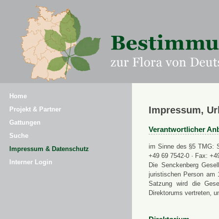
Home
Impressum, Ur
Projekt & Partner
Gattungen
Verantwortlicher Anb
Suche
im Sinne des §5 TMG: Se
Impressum & Datenschutz
+49 69 7542-0 · Fax: +4
Interner Login
Die Senckenberg Gesell
juristischen Person am 
Satzung wird die Gese
Direktorums vertreten, u