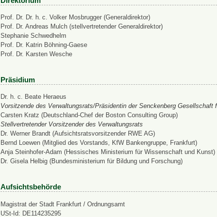
Direktorium
Prof. Dr. Dr. h. c. Volker Mosbrugger (Generaldirektor)
Prof. Dr. Andreas Mulch (stellvertretender Generaldirektor)
Stephanie Schwedhelm
Prof. Dr. Katrin Böhning-Gaese
Prof. Dr. Karsten Wesche
Präsidium
Dr. h. c. Beate Heraeus
Vorsitzende des Verwaltungsrats/Präsidentin der Senckenberg Gesellschaft f
Carsten Kratz (Deutschland-Chef der Boston Consulting Group)
Stellvertretender Vorsitzender des Verwaltungsrats
Dr. Werner Brandt (Aufsichtsratsvorsitzender RWE AG)
Bernd Loewen (Mitglied des Vorstands, KfW Bankengruppe, Frankfurt)
Anja Steinhofer-Adam (Hessisches Ministerium für Wissenschaft und Kunst)
Dr. Gisela Helbig (Bundesministerium für Bildung und Forschung)
Aufsichtsbehörde
Magistrat der Stadt Frankfurt / Ordnungsamt
USt-Id: DE114235295