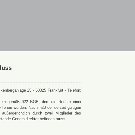
luss
enberganlage 25 · 60325 Frankfurt · Telefon:
 Verein gemäß §22 BGB, dem die Rechte einer
rliehen wurden. Nach §28 der derzeit gültigen
ußergerichtlich durch zwei Mitglieder des
retende Generaldirektor befinden muss.