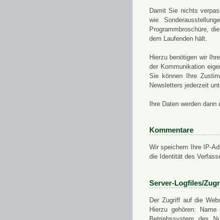
Damit Sie nichts verpa
wie Sonderausstellung
Programmbroschüre, die 
dem Laufenden hält.
Hierzu benötigen wir Ih
der Kommunikation eigen
Sie können Ihre Zusti
Newsletters jederzeit u
Ihre Daten werden dann 
Kommentare
Wir speichern Ihre IP-A
die Identität des Verfas
Server-Logfiles/Zugr
Der Zugriff auf die Web
Hierzu gehören: Name 
Betriebssystem des Nu