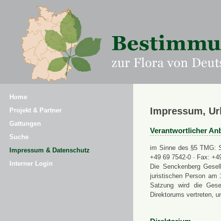
Home
Impressum, Ur
Projekt & Partner
Gattungen
Verantwortlicher Anb
Suche
im Sinne des §5 TMG: Se
Impressum & Datenschutz
+49 69 7542-0 · Fax: +4
Interner Login
Die Senckenberg Gesell
juristischen Person am 
Satzung wird die Gese
Direktorums vertreten, u