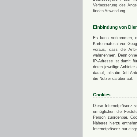
Verbesserung des Angeb
finden Anwendung.
Einbindung von Dien
Es kann vorkommen, das
Kartenmaterial von Goo
voraus, dass die Anbie
wahrnehmen. Denn ohne d
IP-Adresse ist damit fü
deren jeweilige Anbieter
darauf, falls die Dritt-A
die Nutzer darüber auf.
Cookies
Diese Internetpräsenz ve
ermöglichen die Festst
Person zuordenbar. Coo
Näheres hierzu entnehme
Internetpräsenz nur eing