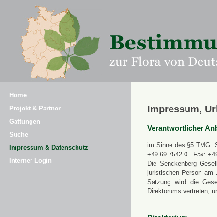
Home
Impressum, Ur
Projekt & Partner
Gattungen
Verantwortlicher Anb
Suche
im Sinne des §5 TMG: Se
Impressum & Datenschutz
+49 69 7542-0 · Fax: +4
Interner Login
Die Senckenberg Gesell
juristischen Person am 
Satzung wird die Gese
Direktorums vertreten, u