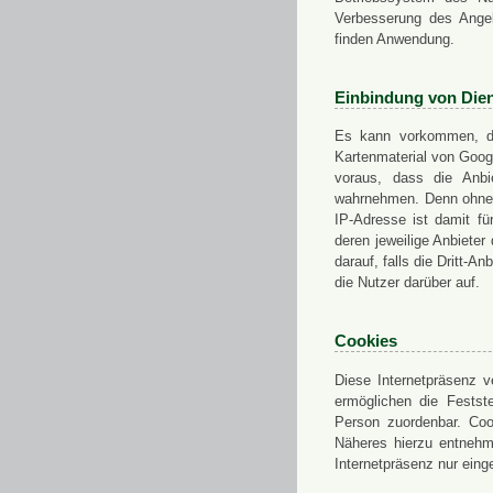
Verbesserung des Angeb
finden Anwendung.
Einbindung von Dien
Es kann vorkommen, das
Kartenmaterial von Goo
voraus, dass die Anbie
wahrnehmen. Denn ohne d
IP-Adresse ist damit fü
deren jeweilige Anbieter
darauf, falls die Dritt-A
die Nutzer darüber auf.
Cookies
Diese Internetpräsenz ve
ermöglichen die Festst
Person zuordenbar. Coo
Näheres hierzu entnehme
Internetpräsenz nur eing