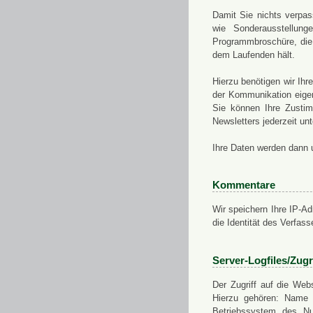
Damit Sie nichts verpa
wie Sonderausstellung
Programmbroschüre, die 
dem Laufenden hält.
Hierzu benötigen wir Ih
der Kommunikation eigen
Sie können Ihre Zusti
Newsletters jederzeit u
Ihre Daten werden dann 
Kommentare
Wir speichern Ihre IP-A
die Identität des Verfas
Server-Logfiles/Zugr
Der Zugriff auf die Web
Hierzu gehören: Name 
Betriebssystem des Nu