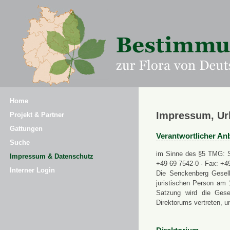
Home
Impressum, Ur
Projekt & Partner
Gattungen
Verantwortlicher Anb
Suche
im Sinne des §5 TMG: Se
Impressum & Datenschutz
+49 69 7542-0 · Fax: +4
Interner Login
Die Senckenberg Gesell
juristischen Person am 
Satzung wird die Gese
Direktorums vertreten, u