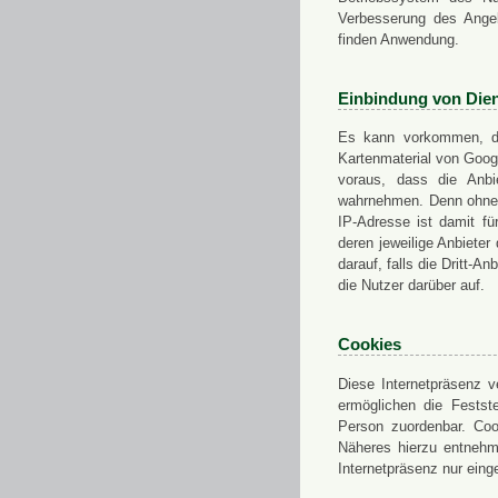
Verbesserung des Angeb
finden Anwendung.
Einbindung von Dien
Es kann vorkommen, das
Kartenmaterial von Goo
voraus, dass die Anbie
wahrnehmen. Denn ohne d
IP-Adresse ist damit fü
deren jeweilige Anbieter
darauf, falls die Dritt-A
die Nutzer darüber auf.
Cookies
Diese Internetpräsenz ve
ermöglichen die Festst
Person zuordenbar. Coo
Näheres hierzu entnehme
Internetpräsenz nur eing