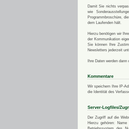
Damit Sie nichts verpa
wie Sonderausstellung
Programmbroschüre, die 
dem Laufenden hält.
Hierzu benötigen wir Ih
der Kommunikation eigen
Sie können Ihre Zusti
Newsletters jederzeit u
Ihre Daten werden dann 
Kommentare
Wir speichern Ihre IP-A
die Identität des Verfas
Server-Logfiles/Zugr
Der Zugriff auf die Web
Hierzu gehören: Name 
Betriebssystem des Nu