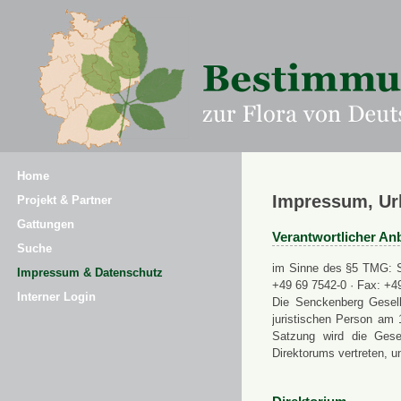
Home
Impressum, Ur
Projekt & Partner
Gattungen
Verantwortlicher Anb
Suche
im Sinne des §5 TMG: Se
Impressum & Datenschutz
+49 69 7542-0 · Fax: +4
Interner Login
Die Senckenberg Gesell
juristischen Person am 
Satzung wird die Gese
Direktorums vertreten, u