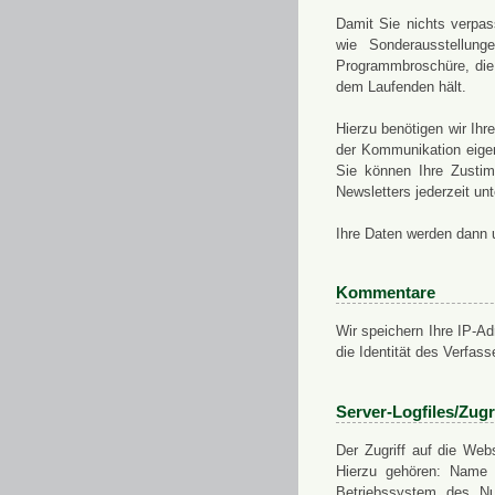
Damit Sie nichts verpa
wie Sonderausstellung
Programmbroschüre, die 
dem Laufenden hält.
Hierzu benötigen wir Ih
der Kommunikation eigen
Sie können Ihre Zusti
Newsletters jederzeit u
Ihre Daten werden dann 
Kommentare
Wir speichern Ihre IP-A
die Identität des Verfas
Server-Logfiles/Zugr
Der Zugriff auf die Web
Hierzu gehören: Name 
Betriebssystem des Nu