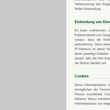
Verbesserung des Angeb
finden Anwendung.
Einbindung von Dien
Es kann vorkommen, das
Kartenmaterial von Goo
voraus, dass die Anbie
wahrnehmen. Denn ohne d
IP-Adresse ist damit fü
deren jeweilige Anbieter
darauf, falls die Dritt-A
die Nutzer darüber auf.
Cookies
Diese Internetpräsenz ve
ermöglichen die Festst
Person zuordenbar. Coo
Näheres hierzu entnehme
Internetpräsenz nur eing