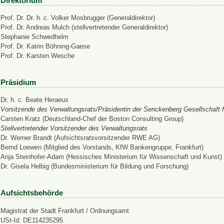
Direktorium
Prof. Dr. Dr. h. c. Volker Mosbrugger (Generaldirektor)
Prof. Dr. Andreas Mulch (stellvertretender Generaldirektor)
Stephanie Schwedhelm
Prof. Dr. Katrin Böhning-Gaese
Prof. Dr. Karsten Wesche
Präsidium
Dr. h. c. Beate Heraeus
Vorsitzende des Verwaltungsrats/Präsidentin der Senckenberg Gesellschaft f
Carsten Kratz (Deutschland-Chef der Boston Consulting Group)
Stellvertretender Vorsitzender des Verwaltungsrats
Dr. Werner Brandt (Aufsichtsratsvorsitzender RWE AG)
Bernd Loewen (Mitglied des Vorstands, KfW Bankengruppe, Frankfurt)
Anja Steinhofer-Adam (Hessisches Ministerium für Wissenschaft und Kunst)
Dr. Gisela Helbig (Bundesministerium für Bildung und Forschung)
Aufsichtsbehörde
Magistrat der Stadt Frankfurt / Ordnungsamt
USt-Id: DE114235295