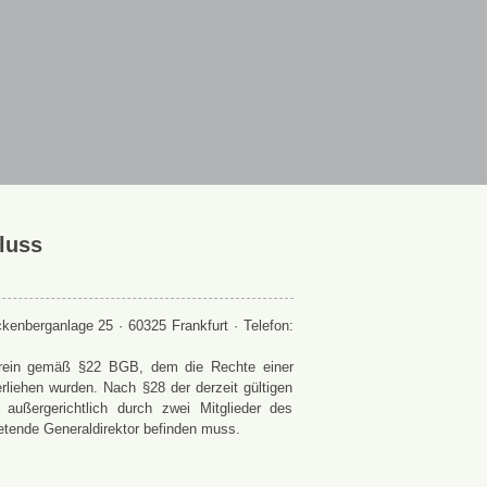
luss
enberganlage 25 · 60325 Frankfurt · Telefon:
 Verein gemäß §22 BGB, dem die Rechte einer
rliehen wurden. Nach §28 der derzeit gültigen
ußergerichtlich durch zwei Mitglieder des
retende Generaldirektor befinden muss.