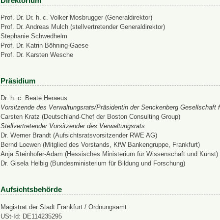
Direktorium
Prof. Dr. Dr. h. c. Volker Mosbrugger (Generaldirektor)
Prof. Dr. Andreas Mulch (stellvertretender Generaldirektor)
Stephanie Schwedhelm
Prof. Dr. Katrin Böhning-Gaese
Prof. Dr. Karsten Wesche
Präsidium
Dr. h. c. Beate Heraeus
Vorsitzende des Verwaltungsrats/Präsidentin der Senckenberg Gesellschaft f
Carsten Kratz (Deutschland-Chef der Boston Consulting Group)
Stellvertretender Vorsitzender des Verwaltungsrats
Dr. Werner Brandt (Aufsichtsratsvorsitzender RWE AG)
Bernd Loewen (Mitglied des Vorstands, KfW Bankengruppe, Frankfurt)
Anja Steinhofer-Adam (Hessisches Ministerium für Wissenschaft und Kunst)
Dr. Gisela Helbig (Bundesministerium für Bildung und Forschung)
Aufsichtsbehörde
Magistrat der Stadt Frankfurt / Ordnungsamt
USt-Id: DE114235295