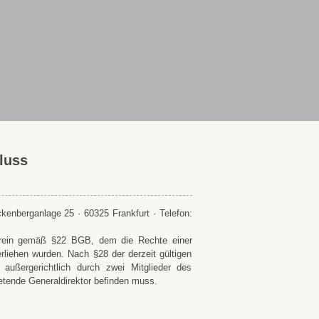
luss
enberganlage 25 · 60325 Frankfurt · Telefon:
 Verein gemäß §22 BGB, dem die Rechte einer
rliehen wurden. Nach §28 der derzeit gültigen
ußergerichtlich durch zwei Mitglieder des
retende Generaldirektor befinden muss.