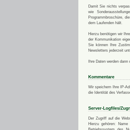
Damit Sie nichts verpa
wie Sonderausstellung
Programmbroschüre, die 
dem Laufenden hält.
Hierzu benötigen wir Ih
der Kommunikation eigen
Sie können Ihre Zusti
Newsletters jederzeit u
Ihre Daten werden dann 
Kommentare
Wir speichern Ihre IP-A
die Identität des Verfas
Server-Logfiles/Zugr
Der Zugriff auf die Web
Hierzu gehören: Name 
Betriebssystem des Nu