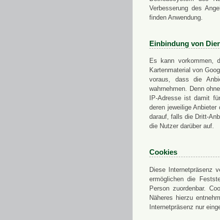
Verbesserung des Angeb
finden Anwendung.
Einbindung von Dien
Es kann vorkommen, das
Kartenmaterial von Goo
voraus, dass die Anbie
wahrnehmen. Denn ohne d
IP-Adresse ist damit fü
deren jeweilige Anbieter
darauf, falls die Dritt-A
die Nutzer darüber auf.
Cookies
Diese Internetpräsenz ve
ermöglichen die Festst
Person zuordenbar. Coo
Näheres hierzu entnehme
Internetpräsenz nur eing