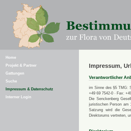
Home
Impressum, Ur
Projekt & Partner
Gattungen
Verantwortlicher Anb
Suche
im Sinne des §5 TMG: Se
Impressum & Datenschutz
+49 69 7542-0 · Fax: +4
Interner Login
Die Senckenberg Gesell
juristischen Person am 
Satzung wird die Gese
Direktorums vertreten, u