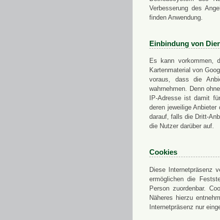
Verbesserung des Angeb
finden Anwendung.
Einbindung von Dien
Es kann vorkommen, das
Kartenmaterial von Goo
voraus, dass die Anbie
wahrnehmen. Denn ohne d
IP-Adresse ist damit fü
deren jeweilige Anbieter
darauf, falls die Dritt-A
die Nutzer darüber auf.
Cookies
Diese Internetpräsenz ve
ermöglichen die Festst
Person zuordenbar. Coo
Näheres hierzu entnehme
Internetpräsenz nur eing