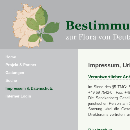
Home
Impressum, Ur
Projekt & Partner
Gattungen
Verantwortlicher Anb
Suche
im Sinne des §5 TMG: Se
Impressum & Datenschutz
+49 69 7542-0 · Fax: +4
Interner Login
Die Senckenberg Gesell
juristischen Person am 
Satzung wird die Gese
Direktorums vertreten, u