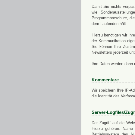
Damit Sie nichts verpa
wie Sonderausstellung
Programmbroschüre, die 
dem Laufenden hält.
Hierzu benötigen wir Ih
der Kommunikation eigen
Sie können Ihre Zusti
Newsletters jederzeit u
Ihre Daten werden dann 
Kommentare
Wir speichern Ihre IP-A
die Identität des Verfas
Server-Logfiles/Zugr
Der Zugriff auf die Web
Hierzu gehören: Name 
Betriebssystem des Nu