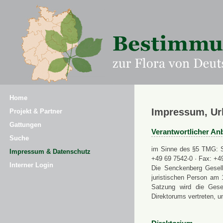
Home
Impressum, Ur
Projekt & Partner
Gattungen
Verantwortlicher Anb
Suche
im Sinne des §5 TMG: Se
Impressum & Datenschutz
+49 69 7542-0 · Fax: +4
Interner Login
Die Senckenberg Gesell
juristischen Person am 
Satzung wird die Gese
Direktorums vertreten, u