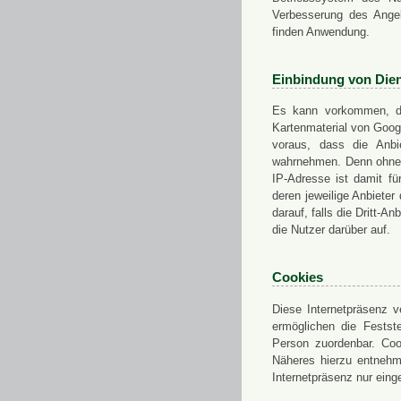
Verbesserung des Angeb
finden Anwendung.
Einbindung von Dien
Es kann vorkommen, das
Kartenmaterial von Goo
voraus, dass die Anbie
wahrnehmen. Denn ohne d
IP-Adresse ist damit fü
deren jeweilige Anbieter
darauf, falls die Dritt-A
die Nutzer darüber auf.
Cookies
Diese Internetpräsenz ve
ermöglichen die Festst
Person zuordenbar. Coo
Näheres hierzu entnehme
Internetpräsenz nur eing