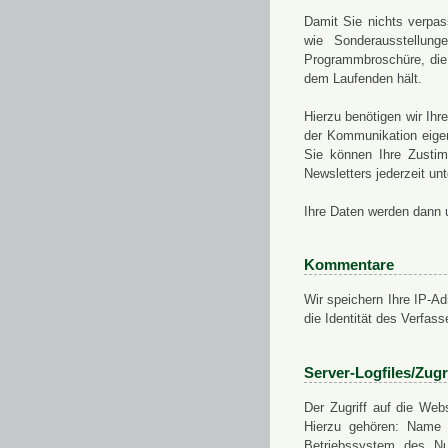
Damit Sie nichts verpa
wie Sonderausstellung
Programmbroschüre, die 
dem Laufenden hält.
Hierzu benötigen wir Ih
der Kommunikation eigen
Sie können Ihre Zusti
Newsletters jederzeit u
Ihre Daten werden dann 
Kommentare
Wir speichern Ihre IP-A
die Identität des Verfas
Server-Logfiles/Zugr
Der Zugriff auf die Web
Hierzu gehören: Name 
Betriebssystem des Nu