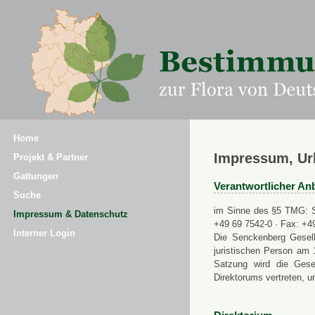
Home
Impressum, Ur
Projekt & Partner
Gattungen
Verantwortlicher Anb
Suche
im Sinne des §5 TMG: Se
Impressum & Datenschutz
+49 69 7542-0 · Fax: +4
Interner Login
Die Senckenberg Gesell
juristischen Person am 
Satzung wird die Gese
Direktorums vertreten, u