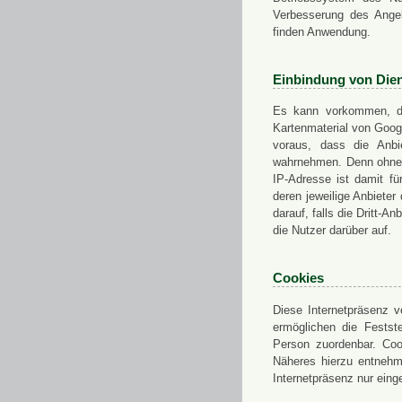
Verbesserung des Angeb
finden Anwendung.
Einbindung von Dien
Es kann vorkommen, das
Kartenmaterial von Goo
voraus, dass die Anbie
wahrnehmen. Denn ohne d
IP-Adresse ist damit fü
deren jeweilige Anbieter
darauf, falls die Dritt-A
die Nutzer darüber auf.
Cookies
Diese Internetpräsenz ve
ermöglichen die Festst
Person zuordenbar. Coo
Näheres hierzu entnehme
Internetpräsenz nur eing