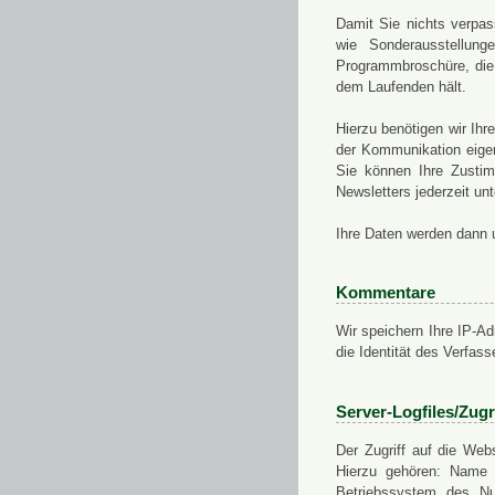
Damit Sie nichts verpa
wie Sonderausstellung
Programmbroschüre, die 
dem Laufenden hält.
Hierzu benötigen wir Ih
der Kommunikation eigen
Sie können Ihre Zusti
Newsletters jederzeit u
Ihre Daten werden dann 
Kommentare
Wir speichern Ihre IP-A
die Identität des Verfas
Server-Logfiles/Zugr
Der Zugriff auf die Web
Hierzu gehören: Name 
Betriebssystem des Nu