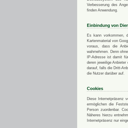
Verbesserung des Angeb
finden Anwendung.
Einbindung von Dien
Es kann vorkommen, das
Kartenmaterial von Goo
voraus, dass die Anbie
wahrnehmen. Denn ohne d
IP-Adresse ist damit fü
deren jeweilige Anbieter
darauf, falls die Dritt-A
die Nutzer darüber auf.
Cookies
Diese Internetpräsenz ve
ermöglichen die Festst
Person zuordenbar. Coo
Näheres hierzu entnehme
Internetpräsenz nur eing