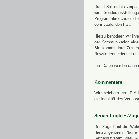
Damit Sie nichts verpa
wie Sonderausstellung
Programmbroschüre, die 
dem Laufenden hält.
Hierzu benötigen wir Ih
der Kommunikation eigen
Sie können Ihre Zusti
Newsletters jederzeit u
Ihre Daten werden dann 
Kommentare
Wir speichern Ihre IP-A
die Identität des Verfas
Server-Logfiles/Zugr
Der Zugriff auf die Web
Hierzu gehören: Name 
Betriebssystem des Nu