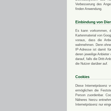
Verbesserung des Angeb
finden Anwendung.
Einbindung von Dien
Es kann vorkommen, das
Kartenmaterial von Goo
voraus, dass die Anbie
wahrnehmen. Denn ohne d
IP-Adresse ist damit fü
deren jeweilige Anbieter
darauf, falls die Dritt-A
die Nutzer darüber auf.
Cookies
Diese Internetpräsenz ve
ermöglichen die Festst
Person zuordenbar. Coo
Näheres hierzu entnehme
Internetpräsenz nur eing