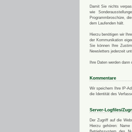
Damit Sie nichts verpa
wie Sonderausstellung
Programmbroschüre, die 
dem Laufenden hält.
Hierzu benötigen wir Ih
der Kommunikation eigen
Sie können Ihre Zusti
Newsletters jederzeit u
Ihre Daten werden dann 
Kommentare
Wir speichern Ihre IP-A
die Identität des Verfas
Server-Logfiles/Zugr
Der Zugriff auf die Web
Hierzu gehören: Name 
Betriebssystem des Nu