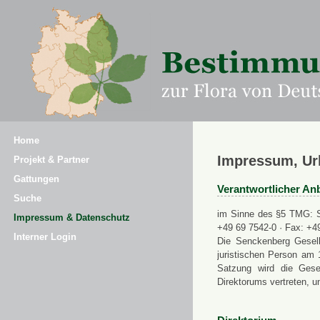
Home
Impressum, Ur
Projekt & Partner
Gattungen
Verantwortlicher Anb
Suche
im Sinne des §5 TMG: Se
Impressum & Datenschutz
+49 69 7542-0 · Fax: +4
Interner Login
Die Senckenberg Gesell
juristischen Person am 
Satzung wird die Gese
Direktorums vertreten, u