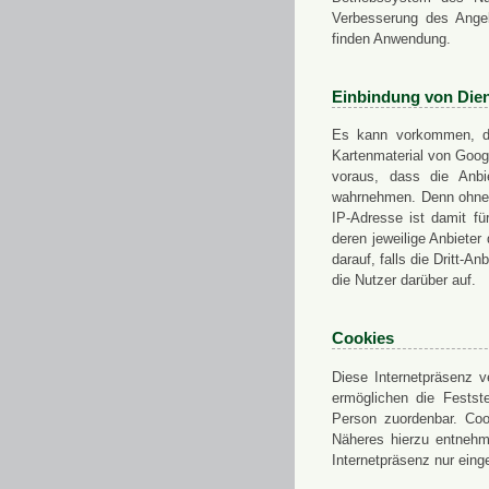
Verbesserung des Angeb
finden Anwendung.
Einbindung von Dien
Es kann vorkommen, das
Kartenmaterial von Goo
voraus, dass die Anbie
wahrnehmen. Denn ohne d
IP-Adresse ist damit fü
deren jeweilige Anbieter
darauf, falls die Dritt-A
die Nutzer darüber auf.
Cookies
Diese Internetpräsenz ve
ermöglichen die Festst
Person zuordenbar. Coo
Näheres hierzu entnehme
Internetpräsenz nur eing