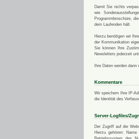
Damit Sie nichts verpa
wie Sonderausstellung
Programmbroschüre, die 
dem Laufenden hält.
Hierzu benötigen wir Ih
der Kommunikation eigen
Sie können Ihre Zusti
Newsletters jederzeit u
Ihre Daten werden dann 
Kommentare
Wir speichern Ihre IP-A
die Identität des Verfas
Server-Logfiles/Zugr
Der Zugriff auf die Web
Hierzu gehören: Name 
Betriebssystem des Nu