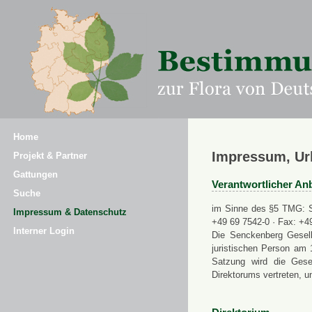
Home
Impressum, Ur
Projekt & Partner
Gattungen
Verantwortlicher Anb
Suche
im Sinne des §5 TMG: Se
Impressum & Datenschutz
+49 69 7542-0 · Fax: +4
Interner Login
Die Senckenberg Gesell
juristischen Person am 
Satzung wird die Gese
Direktorums vertreten, u