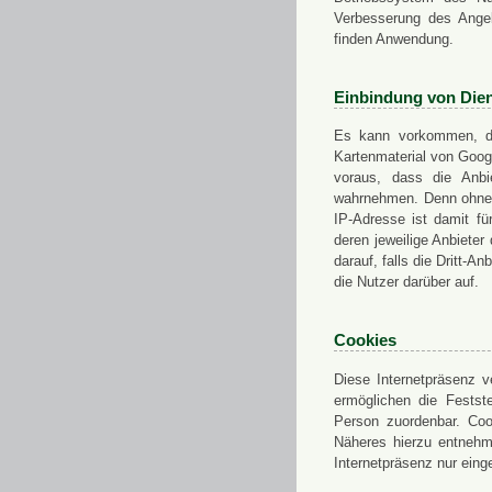
Verbesserung des Angeb
finden Anwendung.
Einbindung von Dien
Es kann vorkommen, das
Kartenmaterial von Goo
voraus, dass die Anbie
wahrnehmen. Denn ohne d
IP-Adresse ist damit fü
deren jeweilige Anbieter
darauf, falls die Dritt-A
die Nutzer darüber auf.
Cookies
Diese Internetpräsenz ve
ermöglichen die Festst
Person zuordenbar. Coo
Näheres hierzu entnehme
Internetpräsenz nur eing