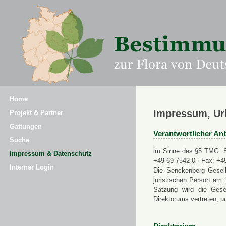
Home
Impressum, Ur
Projekt & Partner
Gattungen
Verantwortlicher Anb
Suche
im Sinne des §5 TMG: Se
Impressum & Datenschutz
+49 69 7542-0 · Fax: +4
Interner Login
Die Senckenberg Gesell
juristischen Person am 
Satzung wird die Gese
Direktorums vertreten, u