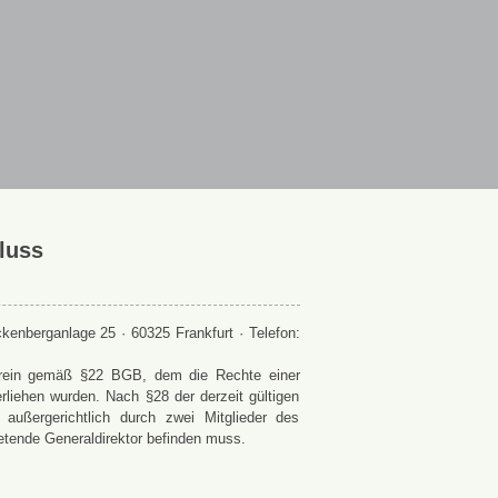
luss
enberganlage 25 · 60325 Frankfurt · Telefon:
 Verein gemäß §22 BGB, dem die Rechte einer
rliehen wurden. Nach §28 der derzeit gültigen
ußergerichtlich durch zwei Mitglieder des
retende Generaldirektor befinden muss.