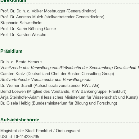
Direktorium
Prof. Dr. Dr. h. c. Volker Mosbrugger (Generaldirektor)
Prof. Dr. Andreas Mulch (stellvertretender Generaldirektor)
Stephanie Schwedhelm
Prof. Dr. Katrin Böhning-Gaese
Prof. Dr. Karsten Wesche
Präsidium
Dr. h. c. Beate Heraeus
Vorsitzende des Verwaltungsrats/Präsidentin der Senckenberg Gesellschaft f
Carsten Kratz (Deutschland-Chef der Boston Consulting Group)
Stellvertretender Vorsitzender des Verwaltungsrats
Dr. Werner Brandt (Aufsichtsratsvorsitzender RWE AG)
Bernd Loewen (Mitglied des Vorstands, KfW Bankengruppe, Frankfurt)
Anja Steinhofer-Adam (Hessisches Ministerium für Wissenschaft und Kunst)
Dr. Gisela Helbig (Bundesministerium für Bildung und Forschung)
Aufsichtsbehörde
Magistrat der Stadt Frankfurt / Ordnungsamt
USt-Id: DE114235295