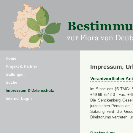
Home
Impressum, Ur
Projekt & Partner
Gattungen
Verantwortlicher Anb
Suche
im Sinne des §5 TMG: Se
Impressum & Datenschutz
+49 69 7542-0 · Fax: +4
Interner Login
Die Senckenberg Gesell
juristischen Person am 
Satzung wird die Gese
Direktorums vertreten, u