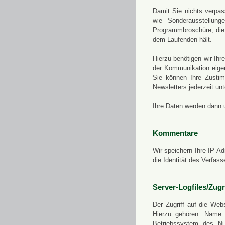
Damit Sie nichts verpa
wie Sonderausstellung
Programmbroschüre, die 
dem Laufenden hält.
Hierzu benötigen wir Ih
der Kommunikation eigen
Sie können Ihre Zusti
Newsletters jederzeit u
Ihre Daten werden dann 
Kommentare
Wir speichern Ihre IP-A
die Identität des Verfas
Server-Logfiles/Zugr
Der Zugriff auf die Web
Hierzu gehören: Name 
Betriebssystem des Nu