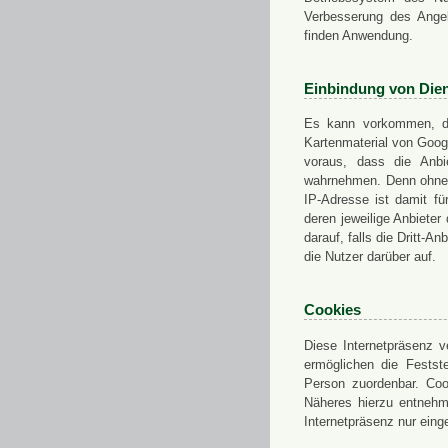
Verbesserung des Angeb
finden Anwendung.
Einbindung von Dien
Es kann vorkommen, das
Kartenmaterial von Goo
voraus, dass die Anbie
wahrnehmen. Denn ohne d
IP-Adresse ist damit fü
deren jeweilige Anbieter
darauf, falls die Dritt-A
die Nutzer darüber auf.
Cookies
Diese Internetpräsenz ve
ermöglichen die Festst
Person zuordenbar. Coo
Näheres hierzu entnehme
Internetpräsenz nur eing