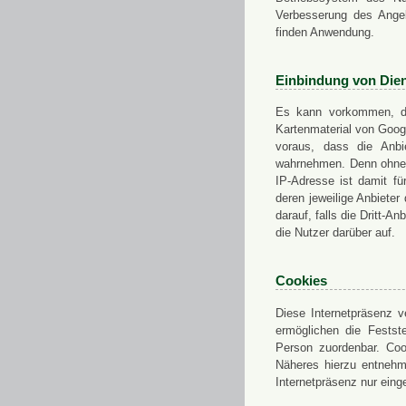
Verbesserung des Angeb
finden Anwendung.
Einbindung von Dien
Es kann vorkommen, das
Kartenmaterial von Goo
voraus, dass die Anbie
wahrnehmen. Denn ohne d
IP-Adresse ist damit fü
deren jeweilige Anbieter
darauf, falls die Dritt-A
die Nutzer darüber auf.
Cookies
Diese Internetpräsenz ve
ermöglichen die Festst
Person zuordenbar. Coo
Näheres hierzu entnehme
Internetpräsenz nur eing