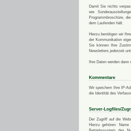
Damit Sie nichts verpa
wie Sonderausstellung
Programmbroschüre, die 
dem Laufenden hält.
Hierzu benötigen wir Ih
der Kommunikation eigen
Sie können Ihre Zusti
Newsletters jederzeit u
Ihre Daten werden dann 
Kommentare
Wir speichern Ihre IP-A
die Identität des Verfas
Server-Logfiles/Zugr
Der Zugriff auf die Web
Hierzu gehören: Name 
Betriebssystem des Nu