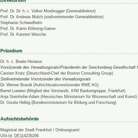
Direktorium
Prof. Dr. Dr. h. c. Volker Mosbrugger (Generaldirektor)
Prof. Dr. Andreas Mulch (stellvertretender Generaldirektor)
Stephanie Schwedhelm
Prof. Dr. Katrin Böhning-Gaese
Prof. Dr. Karsten Wesche
Präsidium
Dr. h. c. Beate Heraeus
Vorsitzende des Verwaltungsrats/Präsidentin der Senckenberg Gesellschaft f
Carsten Kratz (Deutschland-Chef der Boston Consulting Group)
Stellvertretender Vorsitzender des Verwaltungsrats
Dr. Werner Brandt (Aufsichtsratsvorsitzender RWE AG)
Bernd Loewen (Mitglied des Vorstands, KfW Bankengruppe, Frankfurt)
Anja Steinhofer-Adam (Hessisches Ministerium für Wissenschaft und Kunst)
Dr. Gisela Helbig (Bundesministerium für Bildung und Forschung)
Aufsichtsbehörde
Magistrat der Stadt Frankfurt / Ordnungsamt
USt-Id: DE114235295