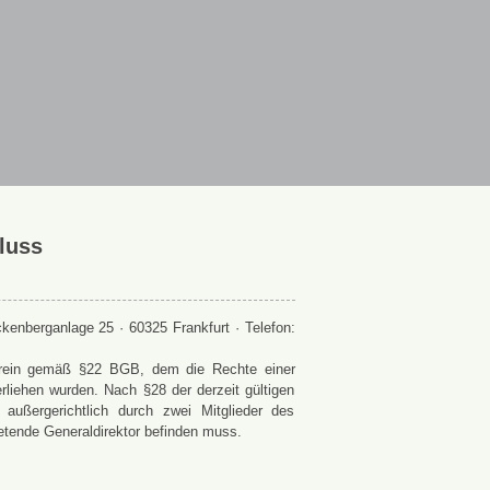
luss
enberganlage 25 · 60325 Frankfurt · Telefon:
 Verein gemäß §22 BGB, dem die Rechte einer
rliehen wurden. Nach §28 der derzeit gültigen
ußergerichtlich durch zwei Mitglieder des
retende Generaldirektor befinden muss.