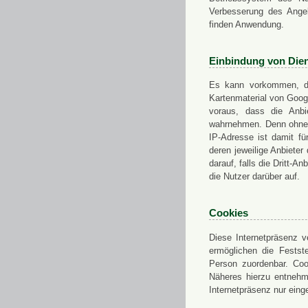
Verbesserung des Angeb
finden Anwendung.
Einbindung von Dien
Es kann vorkommen, das
Kartenmaterial von Goo
voraus, dass die Anbie
wahrnehmen. Denn ohne d
IP-Adresse ist damit fü
deren jeweilige Anbieter
darauf, falls die Dritt-A
die Nutzer darüber auf.
Cookies
Diese Internetpräsenz ve
ermöglichen die Festst
Person zuordenbar. Coo
Näheres hierzu entnehme
Internetpräsenz nur eing