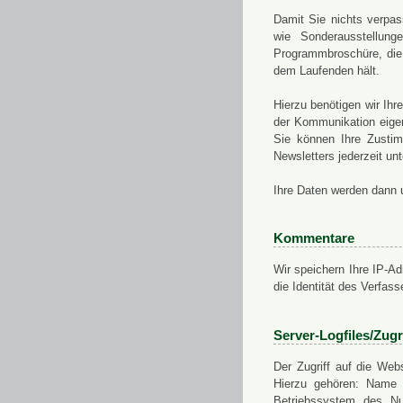
Damit Sie nichts verpa
wie Sonderausstellung
Programmbroschüre, die 
dem Laufenden hält.
Hierzu benötigen wir Ih
der Kommunikation eigen
Sie können Ihre Zusti
Newsletters jederzeit u
Ihre Daten werden dann 
Kommentare
Wir speichern Ihre IP-A
die Identität des Verfas
Server-Logfiles/Zugr
Der Zugriff auf die Web
Hierzu gehören: Name 
Betriebssystem des Nu