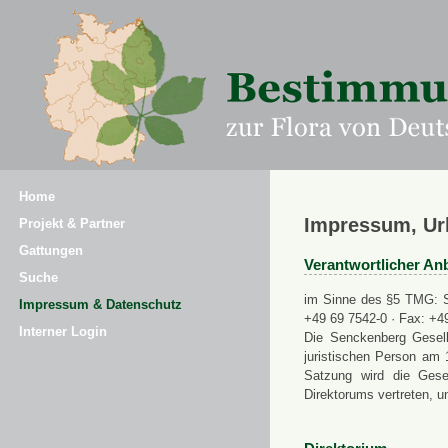
Home
Impressum, Ur
Projekt & Partner
Gattungen
Verantwortlicher Anb
Suche
im Sinne des §5 TMG: Se
Impressum & Datenschutz
+49 69 7542-0 · Fax: +4
Interner Login
Die Senckenberg Gesell
juristischen Person am 
Satzung wird die Gese
Direktorums vertreten, u