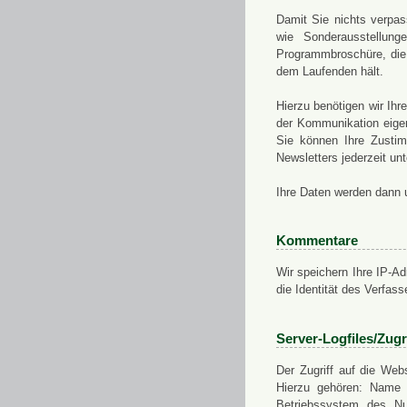
Damit Sie nichts verpa
wie Sonderausstellung
Programmbroschüre, die 
dem Laufenden hält.
Hierzu benötigen wir Ih
der Kommunikation eigen
Sie können Ihre Zusti
Newsletters jederzeit u
Ihre Daten werden dann 
Kommentare
Wir speichern Ihre IP-A
die Identität des Verfas
Server-Logfiles/Zugr
Der Zugriff auf die Web
Hierzu gehören: Name 
Betriebssystem des Nu