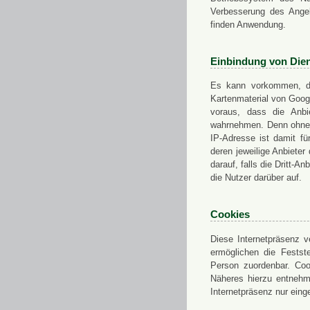
Verbesserung des Angeb
finden Anwendung.
Einbindung von Dien
Es kann vorkommen, das
Kartenmaterial von Goo
voraus, dass die Anbie
wahrnehmen. Denn ohne d
IP-Adresse ist damit fü
deren jeweilige Anbieter
darauf, falls die Dritt-A
die Nutzer darüber auf.
Cookies
Diese Internetpräsenz ve
ermöglichen die Festst
Person zuordenbar. Coo
Näheres hierzu entnehme
Internetpräsenz nur eing