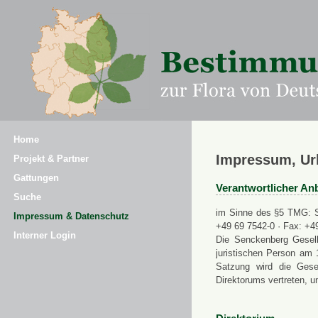
Home
Impressum, Ur
Projekt & Partner
Gattungen
Verantwortlicher Anb
Suche
im Sinne des §5 TMG: Se
Impressum & Datenschutz
+49 69 7542-0 · Fax: +4
Interner Login
Die Senckenberg Gesell
juristischen Person am 
Satzung wird die Gese
Direktorums vertreten, u