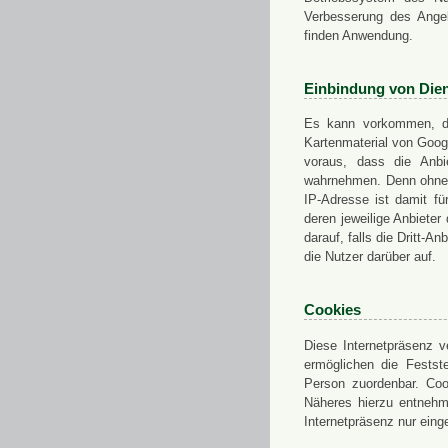
Verbesserung des Angeb
finden Anwendung.
Einbindung von Dien
Es kann vorkommen, das
Kartenmaterial von Goo
voraus, dass die Anbie
wahrnehmen. Denn ohne d
IP-Adresse ist damit fü
deren jeweilige Anbieter
darauf, falls die Dritt-A
die Nutzer darüber auf.
Cookies
Diese Internetpräsenz ve
ermöglichen die Festst
Person zuordenbar. Coo
Näheres hierzu entnehme
Internetpräsenz nur eing