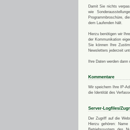
Damit Sie nichts verpa
wie Sonderausstellung
Programmbroschüre, die 
dem Laufenden hält.
Hierzu benötigen wir Ih
der Kommunikation eigen
Sie können Ihre Zusti
Newsletters jederzeit u
Ihre Daten werden dann 
Kommentare
Wir speichern Ihre IP-A
die Identität des Verfas
Server-Logfiles/Zugr
Der Zugriff auf die Web
Hierzu gehören: Name 
Betriebssystem des Nu