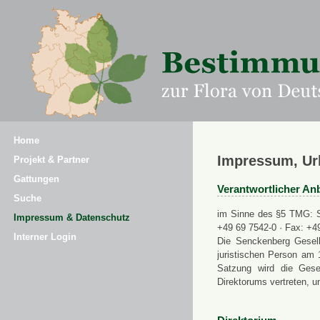
Home
Impressum, Ur
Projekt & Partner
Gattungen
Verantwortlicher Anb
Suche
im Sinne des §5 TMG: Se
Impressum & Datenschutz
+49 69 7542-0 · Fax: +4
Interner Login
Die Senckenberg Gesell
juristischen Person am 
Satzung wird die Gese
Direktorums vertreten, u