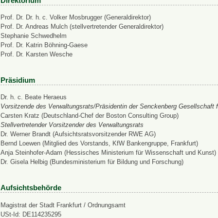
Direktorium
Prof. Dr. Dr. h. c. Volker Mosbrugger (Generaldirektor)
Prof. Dr. Andreas Mulch (stellvertretender Generaldirektor)
Stephanie Schwedhelm
Prof. Dr. Katrin Böhning-Gaese
Prof. Dr. Karsten Wesche
Präsidium
Dr. h. c. Beate Heraeus
Vorsitzende des Verwaltungsrats/Präsidentin der Senckenberg Gesellschaft f
Carsten Kratz (Deutschland-Chef der Boston Consulting Group)
Stellvertretender Vorsitzender des Verwaltungsrats
Dr. Werner Brandt (Aufsichtsratsvorsitzender RWE AG)
Bernd Loewen (Mitglied des Vorstands, KfW Bankengruppe, Frankfurt)
Anja Steinhofer-Adam (Hessisches Ministerium für Wissenschaft und Kunst)
Dr. Gisela Helbig (Bundesministerium für Bildung und Forschung)
Aufsichtsbehörde
Magistrat der Stadt Frankfurt / Ordnungsamt
USt-Id: DE114235295