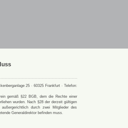
luss
enberganlage 25 · 60325 Frankfurt · Telefon:
 Verein gemäß §22 BGB, dem die Rechte einer
rliehen wurden. Nach §28 der derzeit gültigen
ußergerichtlich durch zwei Mitglieder des
retende Generaldirektor befinden muss.